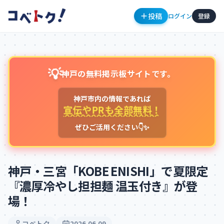
投稿
ログイン
登録
💡
神戸の無料掲示板サイトです。
神戸市内の情報であれば
宣伝やPRも全部無料！
ぜひご活用ください👇✨
コメント
神戸・三宮「KOBE ENISHI」で夏限定
『濃厚冷やし担担麺 温玉付き』が登
場！
コメントを投稿するにはログインが必要です
新規登録
ログイン
コベトク
2026.06.09