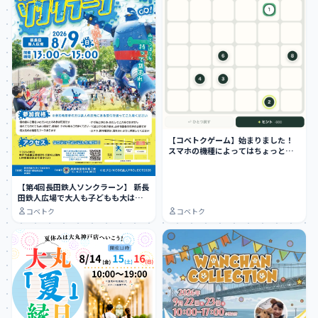
【コベトクゲーム】始まりました！
スマホの機種によってはちょっとや
りにくい…
【第4回長田鉄人ソンクラーン】 新長
田鉄人広場で大人も子どもも大はし
ゃぎできる…
コベトク
コベトク