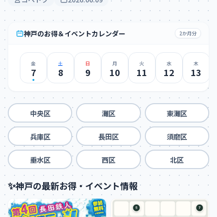
神戸のお得＆イベントカレンダー
2か月分
金
土
日
月
火
水
木
7
8
9
10
11
12
13
中央区
灘区
東灘区
兵庫区
長田区
須磨区
垂水区
西区
北区
✨
神戸の最新お得・イベント情報