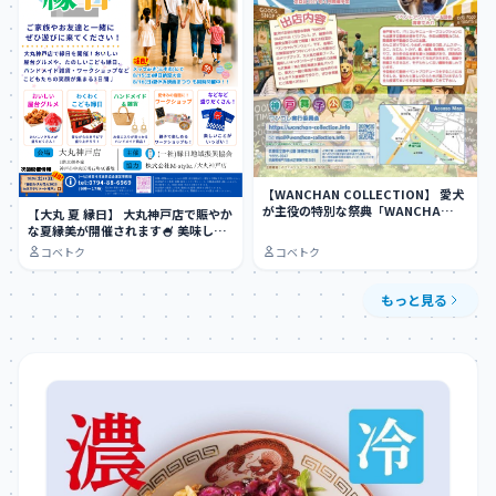
【WANCHAN COLLECTION】 愛犬
が主役の特別な祭典「WANCHA…
【大丸 夏 縁日】 大丸神戸店で賑やか
な夏縁美が開催されます🍧 美味しい
屋台グ…
コベトク
コベトク
もっと見る