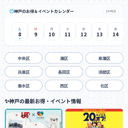
神戸のお得＆イベントカレンダー
2か月分
土
日
月
火
水
木
金
8
9
10
11
12
13
14
中央区
灘区
東灘区
兵庫区
長田区
須磨区
垂水区
西区
北区
✨
神戸の最新お得・イベント情報