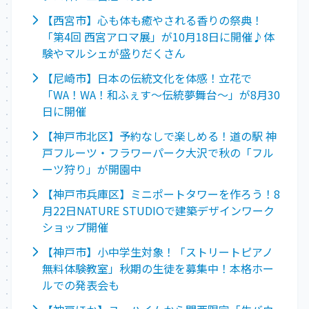
【西宮市】心も体も癒やされる香りの祭典！
「第4回 西宮アロマ展」が10月18日に開催♪体
験やマルシェが盛りだくさん
【尼崎市】日本の伝統文化を体感！立花で
「WA！WA！和ふぇす～伝統夢舞台～」が8月30
日に開催
【神戸市北区】予約なしで楽しめる！道の駅 神
戸フルーツ・フラワーパーク大沢で秋の「フル
ーツ狩り」が開園中
【神戸市兵庫区】ミニポートタワーを作ろう！8
月22日NATURE STUDIOで建築デザインワーク
ショップ開催
【神戸市】小中学生対象！「ストリートピアノ
無料体験教室」秋期の生徒を募集中！本格ホー
ルでの発表会も