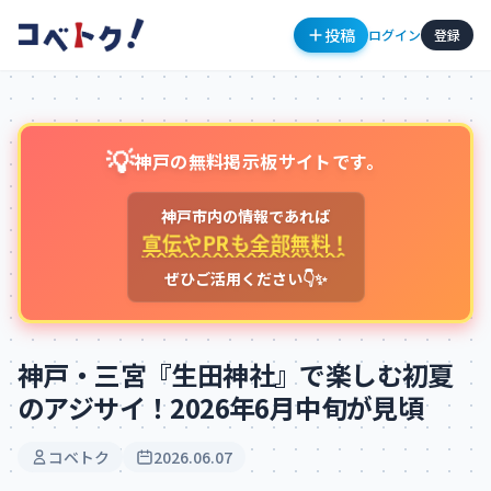
投稿
ログイン
登録
💡
神戸の無料掲示板サイトです。
神戸市内の情報であれば
宣伝やPRも全部無料！
ぜひご活用ください👇✨
コメント
神戸・三宮『生田神社』で楽しむ初夏
のアジサイ！2026年6月中旬が見頃
コメントを投稿するにはログインが必要です
コベトク
2026.06.07
新規登録
ログイン