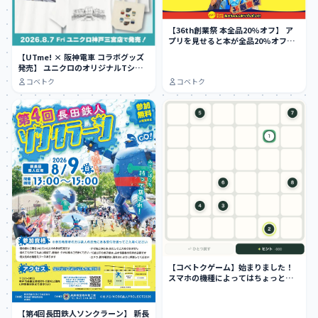
【36th創業祭 本全品20%オフ】 ア
プリを見せると本が全品20%オフ
に…
【UTme! × 阪神電車 コラボグッズ
発売】 ユニクロのオリジナルTシャ
ツ作…
コベトク
コベトク
【コベトクゲーム】始まりました！
スマホの機種によってはちょっとや
りにくい…
【第4回長田鉄人ソンクラーン】 新長