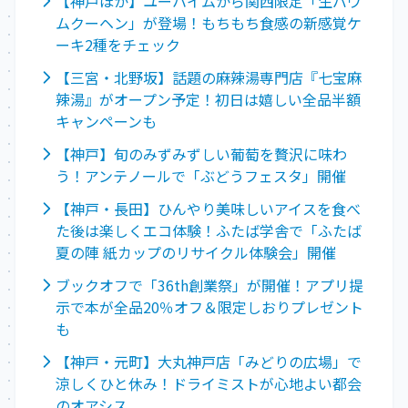
【神戸ほか】ユーハイムから関西限定「生バウ
ムクーヘン」が登場！もちもち食感の新感覚ケ
ーキ2種をチェック
【三宮・北野坂】話題の麻辣湯専門店『七宝麻
辣湯』がオープン予定！初日は嬉しい全品半額
キャンペーンも
【神戸】旬のみずみずしい葡萄を贅沢に味わ
う！アンテノールで「ぶどうフェスタ」開催
【神戸・長田】ひんやり美味しいアイスを食べ
た後は楽しくエコ体験！ふたば学舎で「ふたば
夏の陣 紙カップのリサイクル体験会」開催
ブックオフで「36th創業祭」が開催！アプリ提
示で本が全品20％オフ＆限定しおりプレゼント
も
【神戸・元町】大丸神戸店「みどりの広場」で
涼しくひと休み！ドライミストが心地よい都会
のオアシス