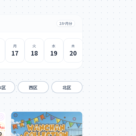
2か月分
月
火
水
木
金
土
日
17
18
19
20
21
22
23
水区
西区
北区