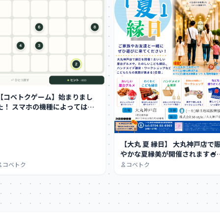
【コベトクゲーム】始まりまし
スマホの機種によってはち
ょっとやりにくい…
【大丸 夏 縁日】 大丸神戸店で賑
やかな夏縁美が開催されます🍧
美味しい屋台グ…
コベトク
コベトク