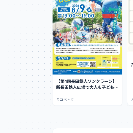
た！ 
【第4回長田鉄人ソンクラーン】
新長田鉄人広場で大人も子どもも
大はしゃぎできる…
コベトク