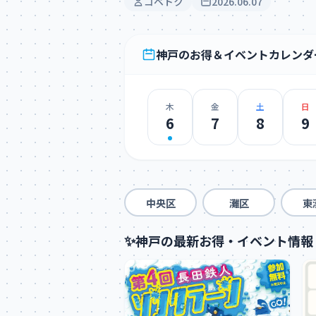
コベトク
2026.06.07
神戸のお得＆イベントカレンダ
木
金
土
日
6
7
8
9
中央区
灘区
東
✨
神戸の最新お得・イベント情報