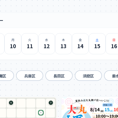
ー
月
火
水
木
金
土
日
10
11
12
13
14
15
16
灘区
兵庫区
長田区
須磨区
垂