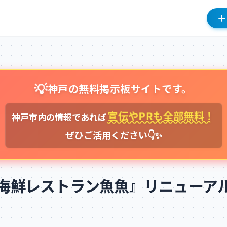
💡
神戸の無料掲示板サイトです。
宣伝やPRも全部無料！
神戸市内の情報であれば
ぜひご活用ください👇✨
海鮮レストラン魚魚』リニューア