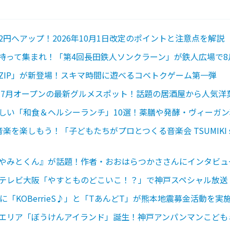
72円へアップ！2026年10月1日改定のポイントと注意点を解説
持って集まれ！「第4回長田鉄人ソンクラーン」が鉄人広場で8
ZIP」が新登場！スキマ時間に遊べるコベトクゲーム第一弾
6年7月オープンの最新グルメスポット！話題の居酒屋から人気洋
しい「和食＆ヘルシーランチ」10選！薬膳や発酵・ヴィーガ
を楽しもう！「子どもたちがプロとつくる音楽会 TSUMIKI s
やみとくん』が話題！作者・おおはらつかささんにインタビュ
テレビ大阪「やすとものどこいこ！？」で神戸スペシャル放送
に「KOBerrieS♪」と「TあんどT」が熊本地震募金活動を
エリア「ぼうけんアイランド」誕生！神戸アンパンマンこども