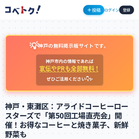
投稿
ログイン
登録
💡
神戸の無料掲示板サイトです。
神戸市内の情報であれば
宣伝やPRも全部無料！
ぜひご活用ください👇✨
コメント
神戸・東灘区：アライドコーヒーロー
スターズで「第50回工場直売会」開
催！お得なコーヒーと焼き菓子、新鮮
コメントを投稿するにはログインが必要です
野菜も
新規登録
ログイン