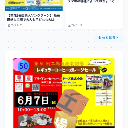
スマホの機種によってはちょっとや
りにくい…
【第4回長田鉄人ソンクラーン】 新長
田鉄人広場で大人も子どもも大はし
ゃぎできる…
コベトク
コベトク
もっと見る