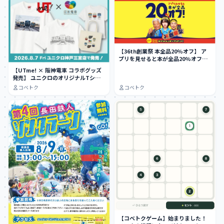
【36th創業祭 本全品20%オフ】 ア
プリを見せると本が全品20%オフ
に…
【UTme! × 阪神電車 コラボグッズ
発売】 ユニクロのオリジナルTシャ
ツ作…
コベトク
コベトク
【コベトクゲーム】始まりました！