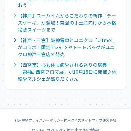
おう
【神戸】ユーハイムからこだわりの新作「チー
ズケーキ」が登場！常温の手土産向けから本格
冷蔵スイーツまで
【神戸・三宮】阪神電車とユニクロ「UTme!」
がコラボ！限定Tシャツやトートバッグがユニ
クロ神戸三宮店で発売
【西宮市】心も体も癒やされる香りの祭典！
「第4回 西宮アロマ展」が10月18日に開催♪体
験やマルシェが盛りだくさん
利用規約
プライバシーポリシー
神戸クイズ
サイトマップ
運営会社
© 2026 コベトク - 神戸市のお得情報