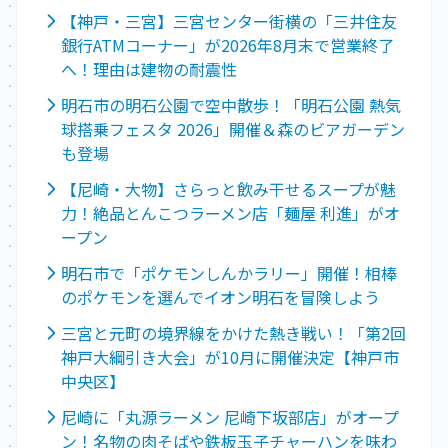
【神戸・三宮】三宮センター街横の「三井住友
銀行ATMコーナー」が2026年8月末で営業終了
へ！理由は建物の耐震性
明石市の明石公園で空中散歩！「明石公園 熱気
球搭乗フェスタ 2026」開催＆森のビアガーデン
も登場
【尼崎・大物】さらっと飲み干せるスープが魅
力！絶品とんこつラーメン店「麺屋 利進」がオ
ープン
明石市で「ポケモンしんかラリー」開催！相棒
のポケモンを選んでイオン明石を冒険しよう
三宮と元町の境界線をかけた熱き戦い！「第2回
神戸大綱引き大会」が10月に開催決定【神戸市
中央区】
尼崎に「丸源ラーメン 尼崎下坂部店」がオープ
ン！名物の肉そばや鉄板玉子チャーハンを味わ