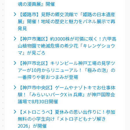
魂の漫画展』開催
【姫路市】見野の郷交流館で「姫路の日本遺産
展」開催！地域の歴史と魅力をパネル展示で再
発見
【神戸市灘区】約3000株が可憐に咲く！六甲高
山植物園で絶滅危惧の希少花「キレンゲショウ
マ」が見ごろ
【神戸市北区】キリンビール神戸工場の見学ツ
アーが10月からリニューアル！「極みの泡」の
一番搾りや新おつまみが登場
【神戸市中央区】ゲームやナゾトキでお仕事体
験！「みらいいパークX in 兵庫」が神戸国際会
議場で8月30日開催
【メトロこうべ】夏休みの思い出作りに！参加
無料の小学生向け「メトロ子どもナゾ解き
2026」が開催