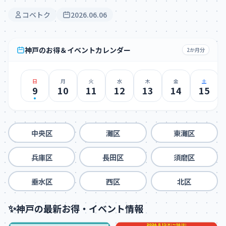
コベトク
2026.06.06
神戸のお得＆イベントカレンダー
2か月分
日
月
火
水
木
金
土
9
10
11
12
13
14
15
中央区
灘区
東灘区
兵庫区
長田区
須磨区
垂水区
西区
北区
✨
神戸の最新お得・イベント情報