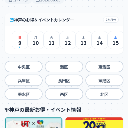
神戸のお得＆イベントカレンダー
2か月分
日
月
火
水
木
金
土
9
10
11
12
13
14
15
中央区
灘区
東灘区
兵庫区
長田区
須磨区
垂水区
西区
北区
✨
神戸の最新お得・イベント情報