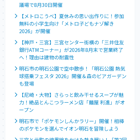
議場で8月30日開催
【メトロこうべ】夏休みの思い出作りに！参加
無料の小学生向け「メトロ子どもナゾ解き
2026」が開催
【神戸・三宮】三宮センター街横の「三井住友
銀行ATMコーナー」が2026年8月末で営業終了
へ！理由は建物の耐震性
明石市の明石公園で空中散歩！「明石公園 熱気
球搭乗フェスタ 2026」開催＆森のビアガーデン
も登場
【尼崎・大物】さらっと飲み干せるスープが魅
力！絶品とんこつラーメン店「麺屋 利進」がオ
ープン
明石市で「ポケモンしんかラリー」開催！相棒
のポケモンを選んでイオン明石を冒険しよう
三宮と元町の境界線をかけた熱き戦い！「第2回