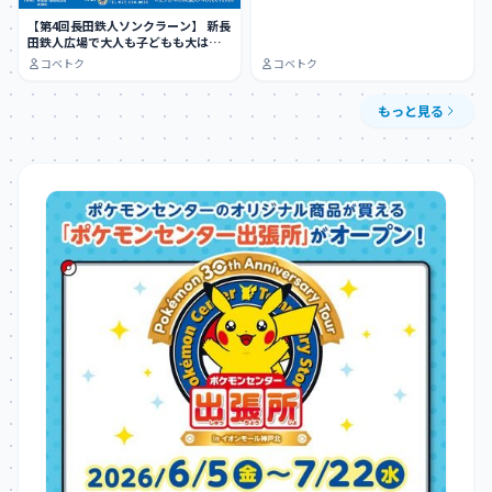
【第4回長田鉄人ソンクラーン】 新長
田鉄人広場で大人も子どもも大はし
ゃぎできる…
コベトク
コベトク
もっと見る