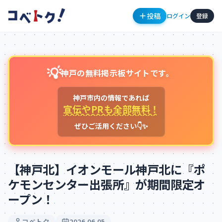
投稿
ログイン
登録
💡
神戸の無料掲示板サイトです。
神戸市内の情報であれば
宣伝やPRも全部無料！
ぜひご活用ください👇✨
コメント
【神戸北】イオンモール神戸北に『ポ
ケモンセンター出張所』が期間限定オ
ープン！
コメントを投稿するにはログインが必要です
新規登録
ログイン
コベトク
2026.06.05