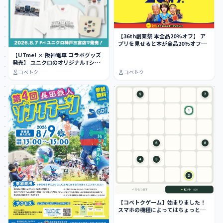
【36th創業祭 本全品20%オフ】 ア
プリを見せると本が全品20%オフ
に…
【UTme! × 阪神電車 コラボグッズ
発売】 ユニクロのオリジナルTシャ
ツ作…
コベトク
コベトク
【コベトクゲーム】始まりました！
スマホの機種によってはちょっとや
りにくい…