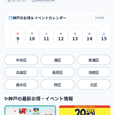
神戸のお得＆イベントカレンダー
2か月分
日
月
火
水
木
金
土
9
10
11
12
13
14
15
中央区
灘区
東灘区
兵庫区
長田区
須磨区
垂水区
西区
北区
✨
神戸の最新お得・イベント情報