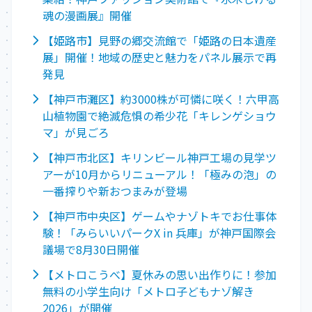
魂の漫画展』開催
【姫路市】見野の郷交流館で「姫路の日本遺産
展」開催！地域の歴史と魅力をパネル展示で再
発見
【神戸市灘区】約3000株が可憐に咲く！六甲高
山植物園で絶滅危惧の希少花「キレンゲショウ
マ」が見ごろ
【神戸市北区】キリンビール神戸工場の見学ツ
アーが10月からリニューアル！「極みの泡」の
一番搾りや新おつまみが登場
【神戸市中央区】ゲームやナゾトキでお仕事体
験！「みらいいパークX in 兵庫」が神戸国際会
議場で8月30日開催
【メトロこうべ】夏休みの思い出作りに！参加
無料の小学生向け「メトロ子どもナゾ解き
2026」が開催