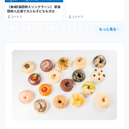
【第4回長田鉄人ソンクラーン】 新長
田鉄人広場で大人も子どもも大はし
ゃぎできる…
コベトク
コベトク
もっと見る