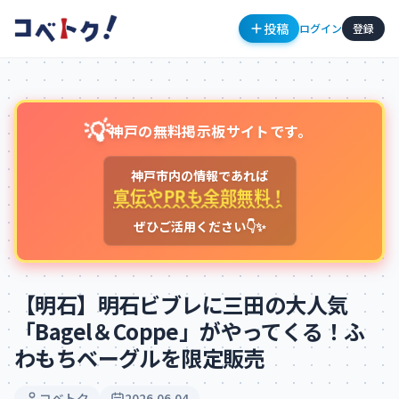
投稿
ログイン
登録
💡
神戸の無料掲示板サイトです。
神戸市内の情報であれば
宣伝やPRも全部無料！
ぜひご活用ください👇✨
コメント
【明石】明石ビブレに三田の大人気
「Bagel＆Coppe」がやってくる！ふ
わもちベーグルを限定販売
コメントを投稿するにはログインが必要です
新規登録
ログイン
コベトク
2026.06.04