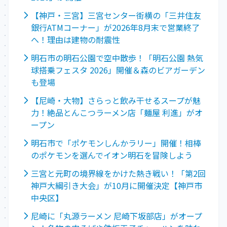
【神戸・三宮】三宮センター街横の「三井住友
銀行ATMコーナー」が2026年8月末で営業終了
へ！理由は建物の耐震性
明石市の明石公園で空中散歩！「明石公園 熱気
球搭乗フェスタ 2026」開催＆森のビアガーデン
も登場
【尼崎・大物】さらっと飲み干せるスープが魅
力！絶品とんこつラーメン店「麺屋 利進」がオ
ープン
明石市で「ポケモンしんかラリー」開催！相棒
のポケモンを選んでイオン明石を冒険しよう
三宮と元町の境界線をかけた熱き戦い！「第2回
神戸大綱引き大会」が10月に開催決定【神戸市
中央区】
尼崎に「丸源ラーメン 尼崎下坂部店」がオープ