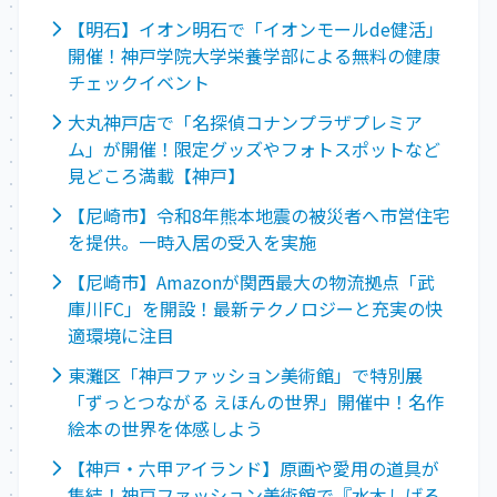
【明石】イオン明石で「イオンモールde健活」
開催！神戸学院大学栄養学部による無料の健康
チェックイベント
大丸神戸店で「名探偵コナンプラザプレミア
ム」が開催！限定グッズやフォトスポットなど
見どころ満載【神戸】
【尼崎市】令和8年熊本地震の被災者へ市営住宅
を提供。一時入居の受入を実施
【尼崎市】Amazonが関西最大の物流拠点「武
庫川FC」を開設！最新テクノロジーと充実の快
適環境に注目
東灘区「神戸ファッション美術館」で特別展
「ずっとつながる えほんの世界」開催中！名作
絵本の世界を体感しよう
【神戸・六甲アイランド】原画や愛用の道具が
集結！神戸ファッション美術館で『水木しげる