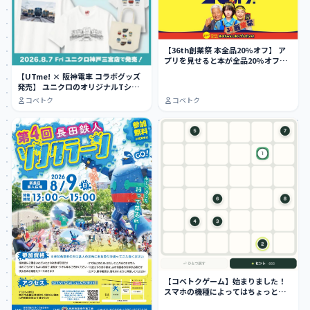
【36th創業祭 本全品20%オフ】 ア
プリを見せると本が全品20%オフ
に…
【UTme! × 阪神電車 コラボグッズ
発売】 ユニクロのオリジナルTシャ
ツ作…
コベトク
コベトク
【コベトクゲーム】始まりました！
スマホの機種によってはちょっとや
りにくい…