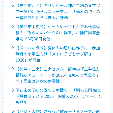
【神戸市北区】キリンビール神戸工場の見学ツ
アーが10月からリニューアル！「極みの泡」の
一番搾りや新おつまみが登場
【神戸市中央区】ゲームやナゾトキでお仕事体
験！「みらいいパークX in 兵庫」が神戸国際会
議場で8月30日開催
【メトロこうべ】夏休みの思い出作りに！参加
無料の小学生向け「メトロ子どもナゾ解き
2026」が開催
【神戸・三宮】三宮センター街横の「三井住友
銀行ATMコーナー」が2026年8月末で営業終了
へ！理由は建物の耐震性
明石市の明石公園で空中散歩！「明石公園 熱気
球搭乗フェスタ 2026」開催＆森のビアガーデン
も登場
【尼崎・大物】さらっと飲み干せるスープが魅