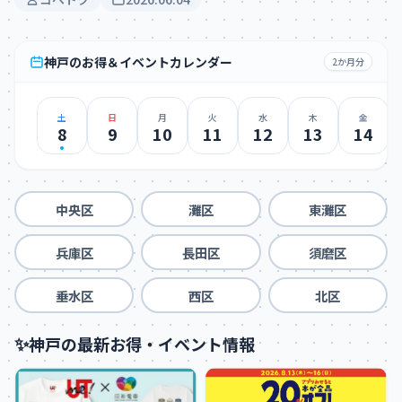
神戸のお得＆イベントカレンダー
2か月分
土
日
月
火
水
木
金
8
9
10
11
12
13
14
中央区
灘区
東灘区
兵庫区
長田区
須磨区
垂水区
西区
北区
✨
神戸の最新お得・イベント情報