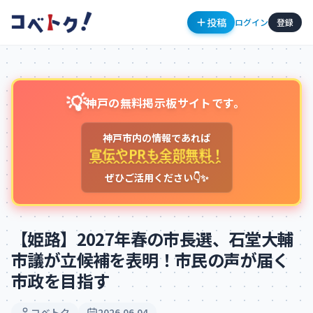
投稿
ログイン
登録
💡
神戸の無料掲示板サイトです。
神戸市内の情報であれば
宣伝やPRも全部無料！
ぜひご活用ください👇✨
コメント
【姫路】2027年春の市長選、石堂大輔
市議が立候補を表明！市民の声が届く
市政を目指す
コメントを投稿するにはログインが必要です
新規登録
ログイン
コベトク
2026.06.04