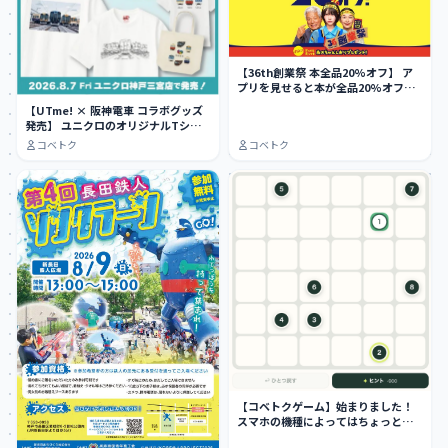
【36th創業祭 本全品20%オフ】 ア
プリを見せると本が全品20%オフ
に…
【UTme! × 阪神電車 コラボグッズ
発売】 ユニクロのオリジナルTシャ
ツ作…
コベトク
コベトク
【コベトクゲーム】始まりました！
スマホの機種によってはちょっとや
りにくい…