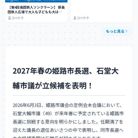
【第4回長田鉄人ソンクラーン】 新長
田鉄人広場で大人も子どもも大はし
ゃぎできる…
コベトク
コベトク
もっと見る
2027年春の姫路市長選、石堂大
輔市議が立候補を表明！
2026年6月3日、姫路市議会の定例会本会議において、
石堂大輔市議（49）が来年春に予定されている姫路市
長選に挑戦する意向を明らかにしました。任期満了を
迎えた議長の退任あいさつの中で表明し、同市長選へ