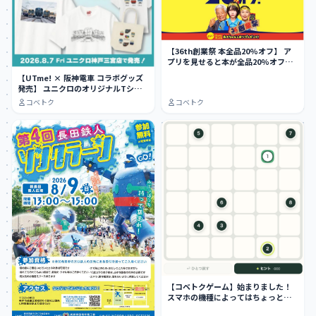
【36th創業祭 本全品20%オフ】 ア
プリを見せると本が全品20%オフ
に…
【UTme! × 阪神電車 コラボグッズ
発売】 ユニクロのオリジナルTシャ
ツ作…
コベトク
コベトク
【コベトクゲーム】始まりました！
スマホの機種によってはちょっとや
りにくい…