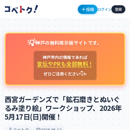
投稿
ログイン
登録
💡
神戸の無料掲示板サイトです。
神戸市内の情報であれば
宣伝やPRも全部無料！
ぜひご活用ください👇✨
コメント
西宮ガーデンズで「鉱石磨きとぬいぐ
るみ塗り絵」ワークショップ、2026年
5月17日(日)開催！
コメントを投稿するにはログインが必要です
新規登録
ログイン
コベトク
2026.05.12