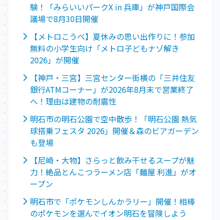
験！「みらいいパークX in 兵庫」が神戸国際会
議場で8月30日開催
【メトロこうべ】夏休みの思い出作りに！参加
無料の小学生向け「メトロ子どもナゾ解き
2026」が開催
【神戸・三宮】三宮センター街横の「三井住友
銀行ATMコーナー」が2026年8月末で営業終了
へ！理由は建物の耐震性
明石市の明石公園で空中散歩！「明石公園 熱気
球搭乗フェスタ 2026」開催＆森のビアガーデン
も登場
【尼崎・大物】さらっと飲み干せるスープが魅
力！絶品とんこつラーメン店「麺屋 利進」がオ
ープン
明石市で「ポケモンしんかラリー」開催！相棒
のポケモンを選んでイオン明石を冒険しよう