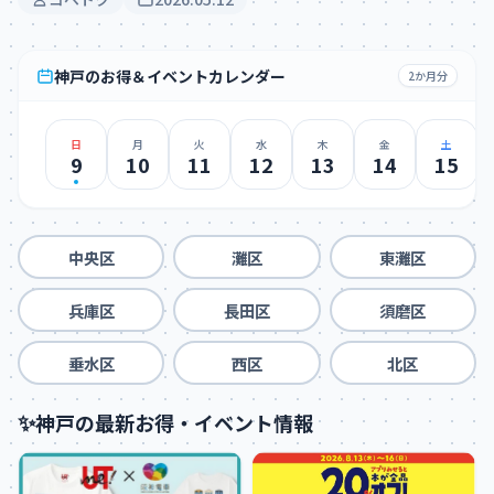
神戸のお得＆イベントカレンダー
2か月分
日
月
火
水
木
金
土
9
10
11
12
13
14
15
中央区
灘区
東灘区
兵庫区
長田区
須磨区
垂水区
西区
北区
✨
神戸の最新お得・イベント情報