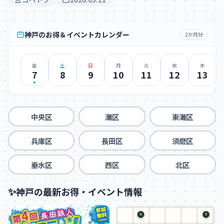
神戸のお得＆イベントカレンダー
2か月分
金
土
日
月
火
水
木
7
8
9
10
11
12
13
中央区
灘区
東灘区
兵庫区
長田区
須磨区
垂水区
西区
北区
✨
神戸の最新お得・イベント情報