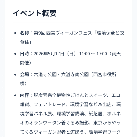
イベント概要
名称
：第9回 西宮ヴィーガンフェス「環境保全と衣
食住」
日時
：2026年5月17日（日） 11:00 ～ 17:00（雨天
開催）
会場
：六湛寺公園・六湛寺南公園（西宮市役所
横）
内容
：脱炭素完全植物性ごはんとスイーツ、エコ
雑貨、フェアトレード、環境学習など25出店、環
境学習パネル展、環境学習講演、紙芝居、ボルネ
オのオランウータン着ぐるみ撮影、東京からやっ
てくるヴィーガン忍者と遊ぼう、環境学習ワーク