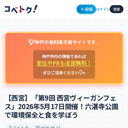
投稿
ログイン
登録
💡
神戸の無料掲示板サイトです。
神戸市内の情報であれば
宣伝やPRも全部無料！
ぜひご活用ください👇✨
コメント
【西宮】「第9回 西宮ヴィーガンフェ
ス」2026年5月17日開催！六湛寺公園
で環境保全と食を学ぼう
コメントを投稿するにはログインが必要です
新規登録
ログイン
コベトク
2026.05.11