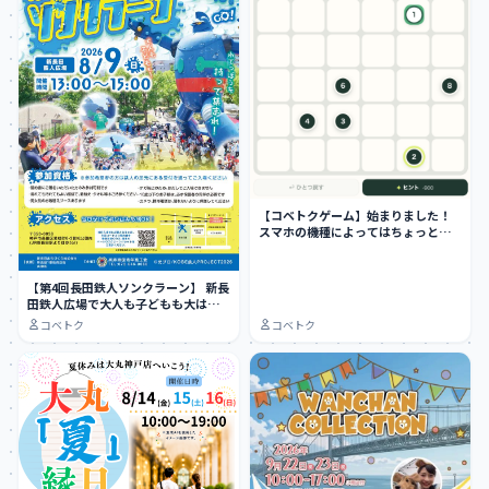
【コベトクゲーム】始まりました！
スマホの機種によってはちょっとや
りにくい…
【第4回長田鉄人ソンクラーン】 新長
田鉄人広場で大人も子どもも大はし
ゃぎできる…
コベトク
コベトク