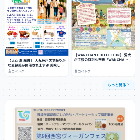
【WANCHAN COLLECTION】 愛犬
が主役の特別な祭典「WANCHA…
【大丸 夏 縁日】 大丸神戸店で賑やか
な夏縁美が開催されます🍧 美味しい
屋台グ…
コベトク
コベトク
もっと見る