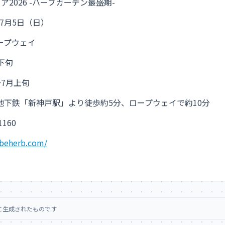
ア2026 -ハーブガーデン最盛期-
～7月5日（日）
ープウェイ
下旬
～7月上旬
営地下鉄「新神戸駅」より徒歩約5分、ロープウェイで約10分
1160
obeherb.com/
に生成されたものです