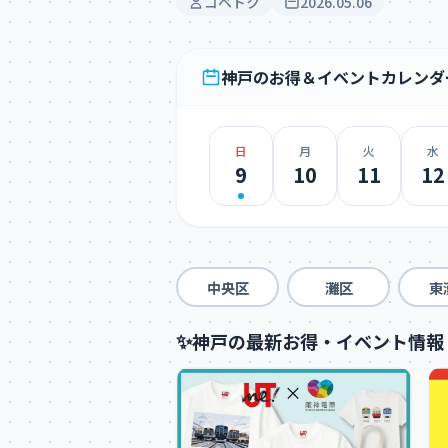
コベトク
2026.05.06
神戸のお得＆イベントカレンダ
日
月
火
水
9
10
11
12
中央区
灘区
東
✨
神戸の最新お得・イベント情報