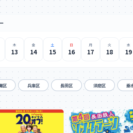
ー
木
金
土
日
月
火
水
13
14
15
16
17
18
19
灘区
兵庫区
長田区
須磨区
垂