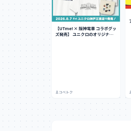
【UTme! × 阪神電車 コラボグッ
ズ発売】 ユニクロのオリジナルT
シャツ作…
コベトク