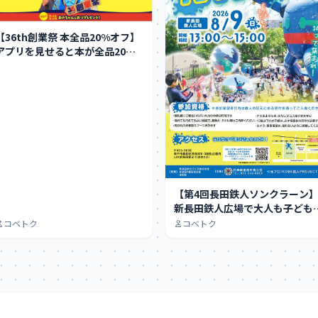
【36th創業祭 本全品20%オフ】
アプリを見せると本が全品20%
オフに…
【第4回長田鉄人ソンクラーン
新長田鉄人広場で大人も子ども
大はしゃぎできる…
コベトク
コベトク