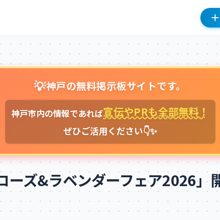
💡
神戸の無料掲示板サイトです。
宣伝やPRも全部無料！
神戸市内の情報であれば
ぜひご活用ください👇✨
ローズ&ラベンダーフェア2026」