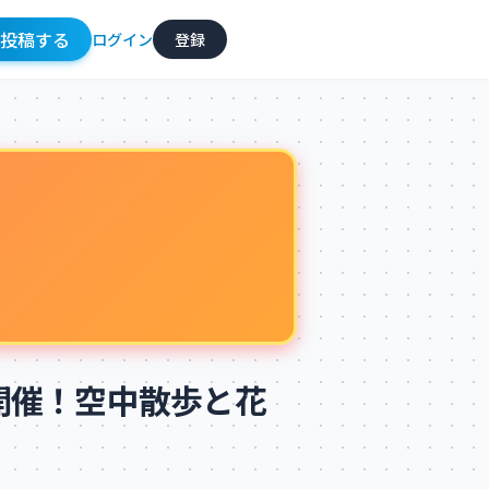
投稿
する
ログイン
登録
開催！空中散歩と花