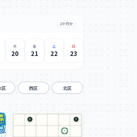
2か月分
木
金
土
日
月
火
水
20
21
22
23
24
25
26
水区
西区
北区