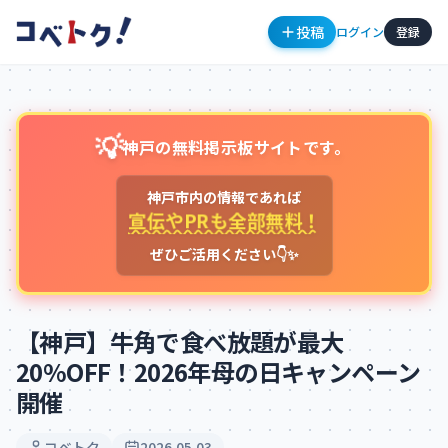
投稿
ログイン
登録
💡
神戸の無料掲示板サイトです。
神戸市内の情報であれば
宣伝やPRも全部無料！
ぜひご活用ください👇✨
コメント
【神戸】牛角で食べ放題が最大
20%OFF！2026年母の日キャンペーン
開催
コメントを投稿するにはログインが必要です
新規登録
ログイン
コベトク
2026.05.03