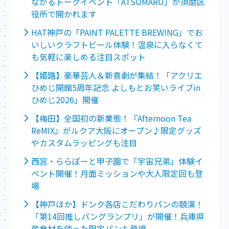
ながるトークイベント「ATSUMARU」が須磨区
役所で開かれます
HAT神戸の「PAINT PALETTE BREWING」でお
いしいクラフトビール体験！温泉に入らなくて
も気軽に楽しめる注目スポット
【姫路】豪華芸人＆新喜劇が集結！「アクリエ
ひめじ開館5周年記念 よしもとお笑いライブin
ひめじ2026」開催
【梅田】全国初の新業態！『Afternoon Tea
ReMIX』がルクア大阪にオープン♪限定グッズ
やカスタムラッピングも注目
西宮・ららぽーと甲子園で「宇宙兄弟」体験イ
ベント開催！月面ミッションや大人限定回も登
場
【神戸ほか】ドンク各店こだわりパンの競演！
「第14回推しパングランプリ」が開催！兵庫県
産食材を使った限定パンも登場