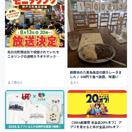
先日元町商店街で収録されていたモ
ニタリングの透明カラオケボック
ス、8月13日に放…
新開地の八喜為南店の朝カレーきま
した♪ 500円で食べ放題。味濃い目ち
ょい辛。…
三宮の人
かと
【36th創業祭 本全品20%オフ】 ア
プリを見せると本が全品20%オフ
に…