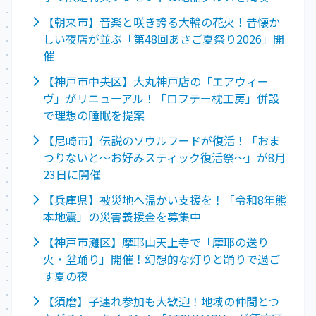
【朝来市】音楽と咲き誇る大輪の花火！昔懐か
しい夜店が並ぶ「第48回あさご夏祭り2026」開
催
【神戸市中央区】大丸神戸店の「エアウィー
ヴ」がリニューアル！「ロフテー枕工房」併設
で理想の睡眠を提案
【尼崎市】伝説のソウルフードが復活！「おま
つりないと～お好みスティック復活祭～」が8月
23日に開催
【兵庫県】被災地へ温かい支援を！「令和8年熊
本地震」の災害義援金を募集中
【神戸市灘区】摩耶山天上寺で「摩耶の送り
火・盆踊り」開催！幻想的な灯りと踊りで過ご
す夏の夜
【須磨】子連れ参加も大歓迎！地域の仲間とつ