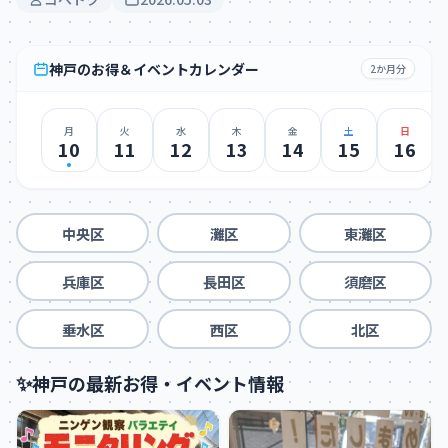
神戸のお得＆イベントカレンダー
2か月分
月
火
水
木
金
土
日
10
11
12
13
14
15
16
中央区
灘区
東灘区
兵庫区
長田区
須磨区
垂水区
西区
北区
✨
神戸の最新お得・イベント情報