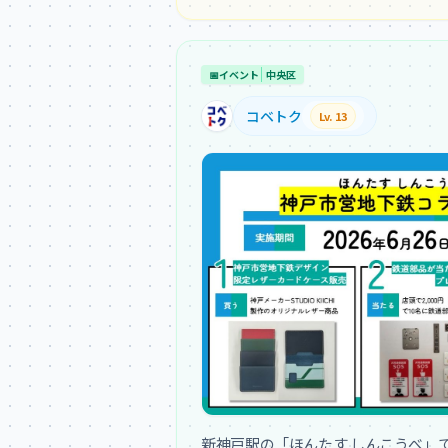
📅
イベント
中央区
コベトク
Lv. 13
新神戸駅の「ほんたす しんこうべ」