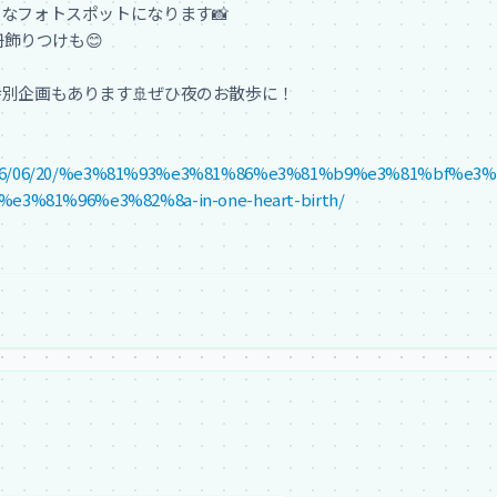
フォトスポットになります📸

飾りつけも😊

別企画もあります🚢ぜひ夜のお散歩に！

jp/2026/06/20/%e3%81%93%e3%81%86%e3%81%b9%e3%81%bf%
3%81%96%e3%82%8a-in-one-heart-birth/