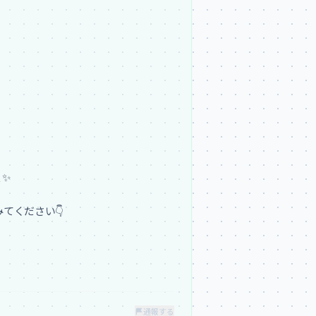
✨

ください👇

通報する