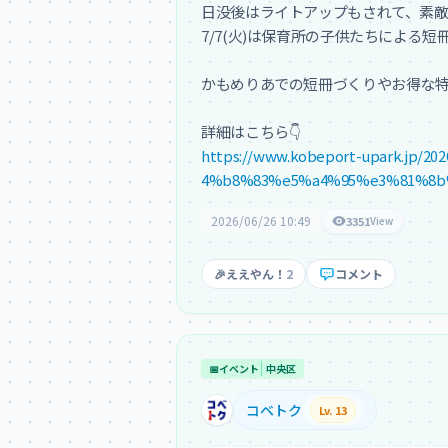
日没後はライトアップもされて、素敵な
7/7(火)は保育所の子供たちによる短冊
かもめりあでの短冊づくりやお得な特
https://www.kobeport-upark.
4%b8%83%e5%a4%95%e3%81%8b%e
2026/06/26 10:49
3351
View
🎉
ええやん！
2
コメント
📅
イベント
中央区
コベトク
Lv. 13