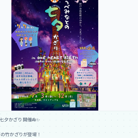
の七夕かざり 開催🎋✨

の竹かざりが登場！
