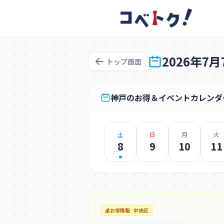
コメント
2026年7
トップ画面
コメントを投稿するにはログインが必要です
神戸のお得＆イベントカレンダ
新規登録
ログイン
土
日
月
火
8
9
10
11
💰
お得情報
中央区