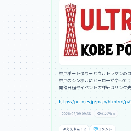
神戸ポートタワーとウルトラマンのコラボ「
神戸のシンボルにヒーローがやってく
開催日程やイベントの詳細はリンク先
https://prtimes.jp/main/html/rd/p/
2026/06/09 09:38
6122
View
🎉
ええやん！
2
コメント