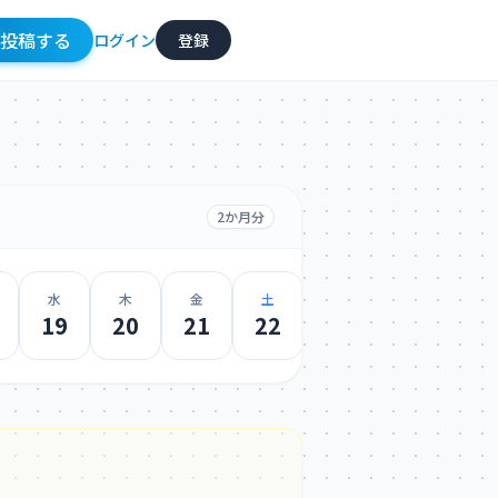
投稿
する
ログイン
登録
2か月分
水
木
金
土
日
月
火
19
20
21
22
23
24
25