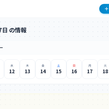
月7日 の情報
ー
水
木
金
土
日
月
火
12
13
14
15
16
17
18