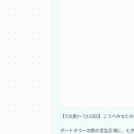
【7/3(金)〜7/12(日)】こうべみなと
ポートタワー北側の芝生広場に、七夕