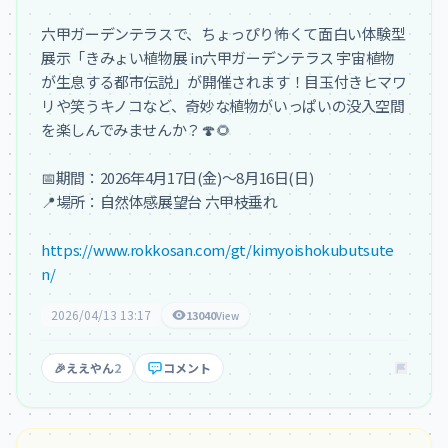
六甲ガーデンテラスで、ちょっぴり怖くて面白い体験型
展示「きみょい植物展 in六甲ガーデンテラス 宇宙植物
が生息する都市伝説」が開催されます！目玉付きヒマワ
リや笑うキノコなど、奇妙な植物がいっぱいの没入空間
を楽しんでみませんか？🍄🌻

📅期間：2026年4月17日(金)～8月16日(日)

📍場所：自然体感展望台 六甲枝垂れ

https://www.rokkosan.com/gt/kimyoishokubutsute
n/
2026/04/13 13:17
13040
View
🎉
ええやん
2
コメント