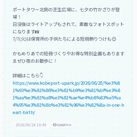
ポートタワー北側の芝生広場に、七夕の竹かざりが登
場！

日没後はライトアップもされて、素敵なフォトスポット
になります📸

7/7(火)は保育所の子供たちによる短冊飾りつけも😊

かもめりあでの短冊づくりやお得な特別企画もあります
🚢ぜひ夜のお散歩に！

https://www.kobeport-upark.jp/2026/06/20/%e3%8
1%93%e3%81%86%e3%81%b9%e3%81%bf%e3%8
1%aa%e3%81%a8%e3%81%ae%e4%b8%83%e5%a
4%95%e3%81%8b%e3%81%96%e3%82%8a-in-one-h
eart-birth/
2026/06/26 10:49
3360
View