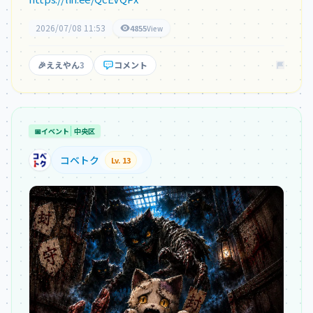
2026/07/08 11:53
4855
View
🎉
ええやん
3
コメント
📅
イベント
中央区
コベトク
Lv. 13