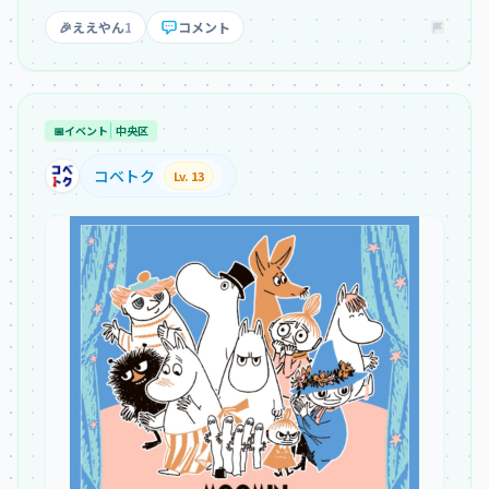
🎉
ええやん
1
コメント
📅
イベント
中央区
コベトク
Lv. 13