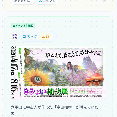
🎉
ええやん
3
コメント
📅
イベント
灘区
コベトク
Lv. 13
六甲山に宇宙人が作った「宇宙植物」が潜んでいた！？
👽
