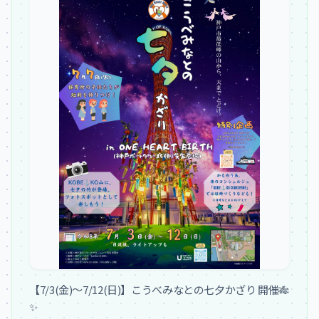
【7/3(金)〜7/12(日)】こうべみなとの七夕かざり 開催🎋
✨
