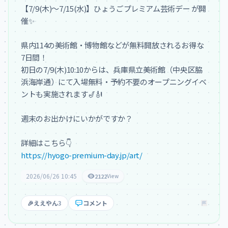
【7/9(木)〜7/15(水)】ひょうごプレミアム芸術デー が開
催✨

県内114の美術館・博物館などが無料開放されるお得な
7日間！

初日の7/9(木)10:10からは、兵庫県立美術館（中央区脇
浜海岸通）にて入場無料・予約不要のオープニングイベ
ントも実施されます🎷🎻

週末のお出かけにいかがですか？

https://hyogo-premium-day.jp/art/
2026/06/26 10:45
2122
View
🎉
ええやん
3
コメント