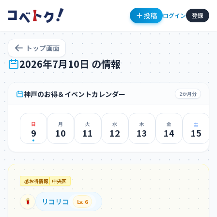
投稿
ログイン
登録
トップ画面
2026年7月10日 の情報
神戸のお得＆イベントカレンダー
2か月分
日
月
火
水
木
金
土
コメント
9
10
11
12
13
14
15
💰
お得情報
中央区
コメントを投稿するにはログインが必要です
リコリコ
Lv. 6
新規登録
ログイン