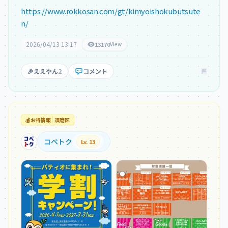
https://www.rokkosan.com/gt/kimyoishokubutsute
n/
2026/04/13 13:17
13170
View
🎉
ええやん
2
コメント
💰
お得情報
須磨区
コベトク
Lv. 13