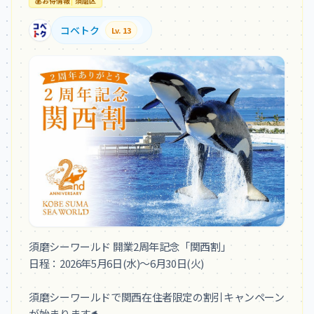
💰
お得情報
須磨区
コベトク
Lv. 13
須磨シーワールド 開業2周年記念「関西割」

日程：2026年5月6日(水)～6月30日(火)

須磨シーワールドで関西在住者限定の割引キャンペーン
が始まります🐬
