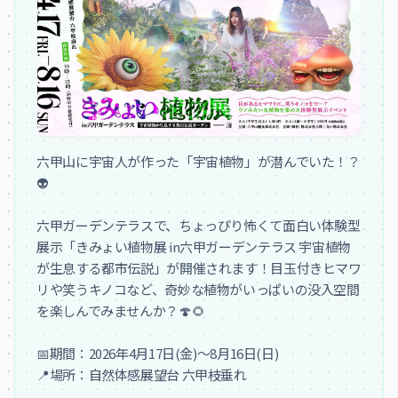
六甲山に宇宙人が作った「宇宙植物」が潜んでいた！？
👽

六甲ガーデンテラスで、ちょっぴり怖くて面白い体験型
展示「きみょい植物展 in六甲ガーデンテラス 宇宙植物
が生息する都市伝説」が開催されます！目玉付きヒマワ
リや笑うキノコなど、奇妙な植物がいっぱいの没入空間
を楽しんでみませんか？🍄🌻

📅期間：2026年4月17日(金)～8月16日(日)

📍場所：自然体感展望台 六甲枝垂れ
