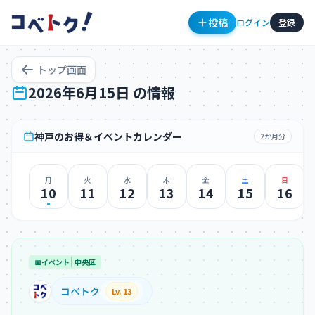
投稿
ログイン
登録
トップ画面
2026年6月15日 の情報
神戸のお得＆イベントカレンダー
2か月分
月
火
水
木
金
土
日
コメント
10
11
12
13
14
15
16
📅
イベント
中央区
コメントを投稿するにはログインが必要です
コベトク
Lv. 13
新規登録
ログイン