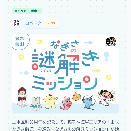
📅
イベント
垂水区
コベトク
Lv. 13
垂水区制80周年を記念して、舞子〜塩屋エリアの「垂水
なぎさ街道」を巡る「なぎさの謎解きミッション」が始