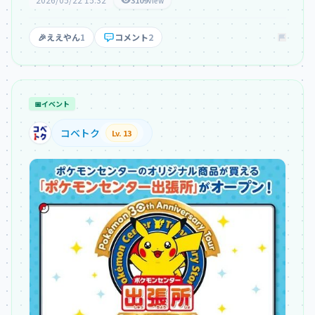
3109
View
🎉
ええやん
1
コメント
2
📅
イベント
コベトク
Lv. 13