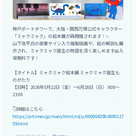
神戸ポートタワーで、大阪・関西万博公式キャラクター
「ミャクミャク」の絵本展が再開催されます！✨

山下浩平氏の直筆サイン入り複製版画や、絵の解説も展
示され、ミャクミャク誕生の物語を深く楽しめます📖入
場無料です！

【タイトル】ミャクミャク絵本展 ミャクミャク誕生も
のがたり

【日時】2026年5月22日（金）～6月28日（日） 9:00～
23:00

https://prtimes.jp/main/html/rd/p/000004290.0000127
59.html
2026/05/22 15:32