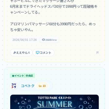
ャポービルにできたマッサージ屋さん💆

6月末までドライヘッドスパ30分で1990円って超破格キ
ャンペーンしてる。

アロマリンパマッサージ60分も3990円だったら、めっ
ちゃ安いやん。
2026/06/01 17:26
2688
View
🎉
ええやん
4
コメント
📅
イベント
中央区
コベトク
Lv. 13