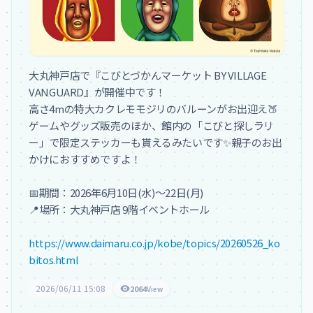
大丸神戸店で『こびとづかんマーケット BY VILLAGE 
VANGUARD』が開催中です！

高さ4mの特大カクレモモジリのバルーンがお出迎え🍑
ゲームやグッズ販売のほか、館内の「こびと探しラリ
ー」で限定ステッカーも貰えるみたいです✨親子のお出
かけにおすすめですよ！

📅期間：2026年6月10日(水)〜22日(月)

📍場所：大丸神戸店 9階イベントホール

https://www.daimaru.co.jp/kobe/topics/20260526_ko
bitos.html
2026/06/11 15:08
2064
View