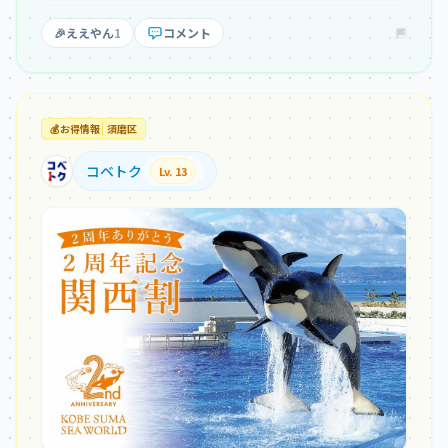
🎉
ええやん
1
コメント
💰
お得情報
須磨区
コベトク
Lv. 13