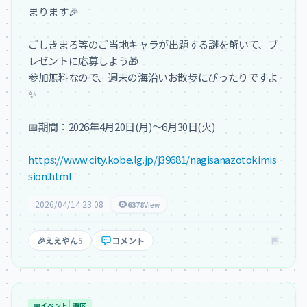
まります🎉

ごしきまろ等のご当地キャラが出題する謎を解いて、プ
レゼントに応募しよう🎁

参加無料なので、週末の海沿いお散歩にぴったりですよ
✨

📅期間：2026年4月20日(月)〜6月30日(火)

https://www.city.kobe.lg.jp/j39681/nagisanazotokimis
sion.html
2026/04/14 23:08
6378
View
🎉
ええやん
5
コメント
📅
イベント
灘区