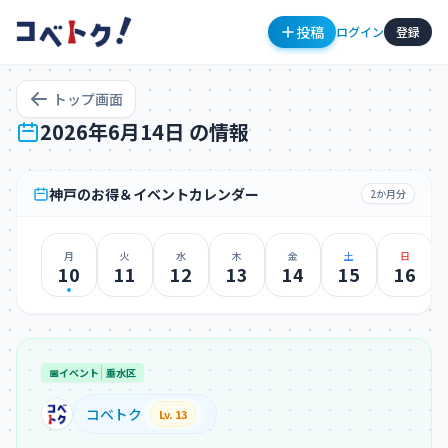
投稿
ログイン
登録
トップ画面
2026年6月14日 の情報
神戸のお得＆イベントカレンダー
2か月分
月
火
水
木
金
土
日
コメント
10
11
12
13
14
15
16
📅
イベント
垂水区
コメントを投稿するにはログインが必要です
コベトク
Lv. 13
新規登録
ログイン