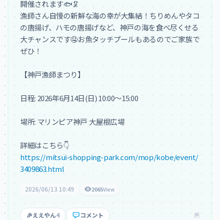
開催されます🐟🦑

漁師さん自慢の新鮮な海の幸が大集結！ちりめんやタコ
の唐揚げ、ハモの唐揚げなど、神戸の海を食べ尽くせる
大チャンスです🤤お魚タッチプールもあるのでご家族で
ぜひ！

【神戸漁師まつり】

日程: 2026年6月14日(日) 10:00～15:00

場所: マリンピア神戸 大屋根広場

https://mitsui-shopping-park.com/mop/kobe/event/
3409863.html
2026/06/13 10:49
2065
View
🎉
ええやん
4
コメント