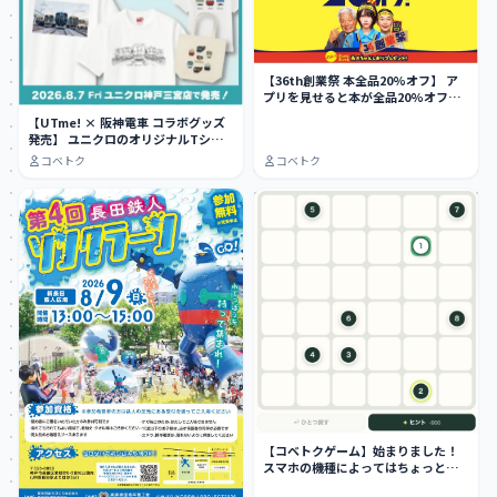
【36th創業祭 本全品20%オフ】 ア
プリを見せると本が全品20%オフ
に…
【UTme! × 阪神電車 コラボグッズ
発売】 ユニクロのオリジナルTシャ
ツ作…
コベトク
コベトク
【コベトクゲーム】始まりました！
スマホの機種によってはちょっとや
りにくい…