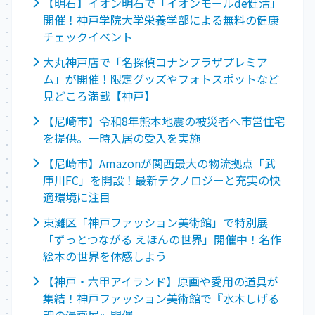
【明石】イオン明石で「イオンモールde健活」
開催！神戸学院大学栄養学部による無料の健康
チェックイベント
大丸神戸店で「名探偵コナンプラザプレミア
ム」が開催！限定グッズやフォトスポットなど
見どころ満載【神戸】
【尼崎市】令和8年熊本地震の被災者へ市営住宅
を提供。一時入居の受入を実施
【尼崎市】Amazonが関西最大の物流拠点「武
庫川FC」を開設！最新テクノロジーと充実の快
適環境に注目
東灘区「神戸ファッション美術館」で特別展
「ずっとつながる えほんの世界」開催中！名作
絵本の世界を体感しよう
【神戸・六甲アイランド】原画や愛用の道具が
集結！神戸ファッション美術館で『水木しげる
魂の漫画展』開催