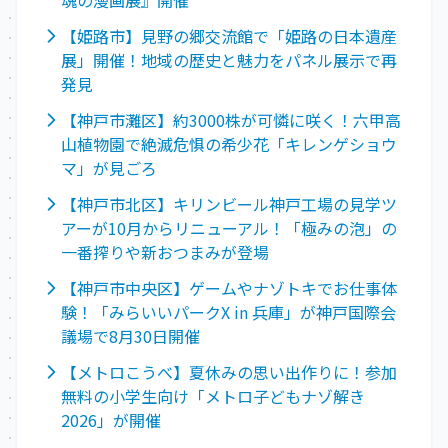
【姫路市】見野の郷交流館で「姫路の日本遺産
展」開催！地域の歴史と魅力をパネル展示で再
発見
【神戸市灘区】約3000株が可憐に咲く！六甲高
山植物園で絶滅危惧の希少花「キレンゲショウ
マ」が見ごろ
【神戸市北区】キリンビール神戸工場の見学ツ
アーが10月からリニューアル！「極みの泡」の
一番搾りや新おつまみが登場
【神戸市中央区】ゲームやナゾトキでお仕事体
験！「みらいいパークX in 兵庫」が神戸国際会
議場で8月30日開催
【メトロこうべ】夏休みの思い出作りに！参加
無料の小学生向け「メトロ子どもナゾ解き
2026」が開催