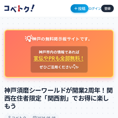
投稿
ログイン
登録
💡
神戸の無料掲示板サイトです。
神戸市内の情報であれば
宣伝やPRも全部無料！
ぜひご活用ください👇✨
コメント
神戸須磨シーワールドが開業2周年！関
西在住者限定「関西割」でお得に楽し
もう
コメントを投稿するにはログインが必要です
新規登録
ログイン
コベトク
2026.05.05