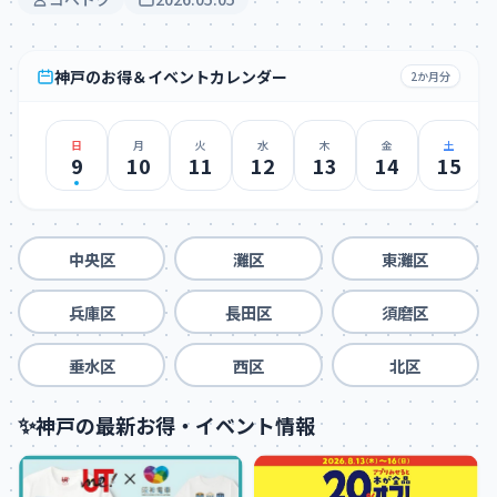
神戸のお得＆イベントカレンダー
2か月分
日
月
火
水
木
金
土
9
10
11
12
13
14
15
中央区
灘区
東灘区
兵庫区
長田区
須磨区
垂水区
西区
北区
✨
神戸の最新お得・イベント情報