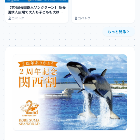
【第4回長田鉄人ソンクラーン】 新長
田鉄人広場で大人も子どもも大はし
ゃぎできる…
コベトク
コベトク
もっと見る