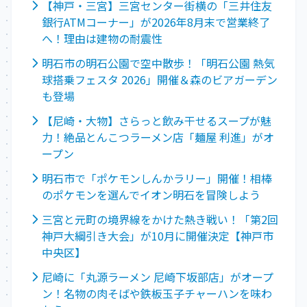
【神戸・三宮】三宮センター街横の「三井住友
銀行ATMコーナー」が2026年8月末で営業終了
へ！理由は建物の耐震性
明石市の明石公園で空中散歩！「明石公園 熱気
球搭乗フェスタ 2026」開催＆森のビアガーデン
も登場
【尼崎・大物】さらっと飲み干せるスープが魅
力！絶品とんこつラーメン店「麺屋 利進」がオ
ープン
明石市で「ポケモンしんかラリー」開催！相棒
のポケモンを選んでイオン明石を冒険しよう
三宮と元町の境界線をかけた熱き戦い！「第2回
神戸大綱引き大会」が10月に開催決定【神戸市
中央区】
尼崎に「丸源ラーメン 尼崎下坂部店」がオープ
ン！名物の肉そばや鉄板玉子チャーハンを味わ