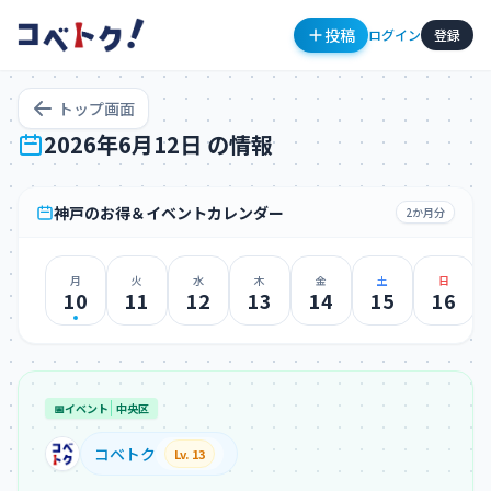
投稿
ログイン
登録
トップ画面
2026年6月12日 の情報
神戸のお得＆イベントカレンダー
2か月分
月
火
水
木
金
土
日
コメント
10
11
12
13
14
15
16
📅
イベント
中央区
コメントを投稿するにはログインが必要です
コベトク
Lv. 13
新規登録
ログイン