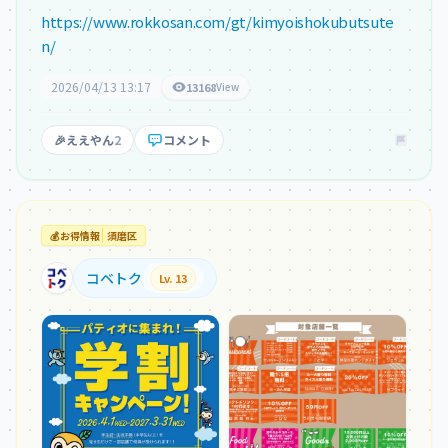
https://www.rokkosan.com/gt/kimyoishokubutsute
n/
2026/04/13 13:17
13168
View
🎉
ええやん
2
コメント
💰
お得情報
須磨区
コベトク
Lv. 13