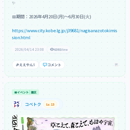
✨

📅期間：2026年4月20日(月)〜6月30日(火)

https://www.city.kobe.lg.jp/j39681/nagisanazotokimis
sion.html
2026/04/14 23:08
6391
View
🎉
ええやん
5
コメント
📅
イベント
灘区
コベトク
Lv. 13