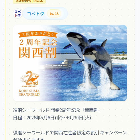
💰
お得情報
須磨区
コベトク
Lv. 13
須磨シーワールド 開業2周年記念「関西割」

日程：2026年5月6日(水)～6月30日(火)

須磨シーワールドで関西在住者限定の割引キャンペーン
が始まります🐬
