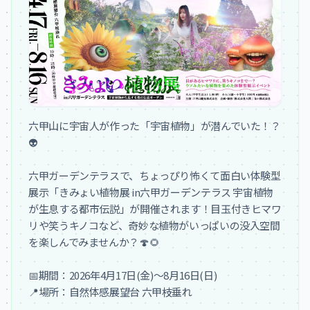
六甲山に宇宙人が作った「宇宙植物」が潜んでいた！？
👽

六甲ガーデンテラスで、ちょっぴり怖くて面白い体験型
展示「きみょい植物展 in六甲ガーデンテラス 宇宙植物
が生息する都市伝説」が開催されます！目玉付きヒマワ
リや笑うキノコなど、奇妙な植物がいっぱいの没入空間
を楽しんでみませんか？🍄🌻

📅期間：2026年4月17日(金)～8月16日(日)

📍場所：自然体感展望台 六甲枝垂れ
