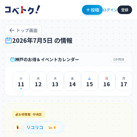
投稿
ログイン
登録
トップ画面
2026年7月5日 の情報
神戸のお得＆イベントカレンダー
2か月分
火
水
木
金
土
日
月
コメント
11
12
13
14
15
16
17
💰
お得情報
中央区
コメントを投稿するにはログインが必要です
リコリコ
Lv. 6
新規登録
ログイン