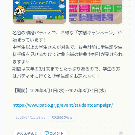
名谷の須磨パティオで、お得な「学割キャンペーン」が
始まっています！

中学生以上の学生さんが対象で、お会計前に学生証や生
徒手帳を見せるだけで対象店舗の特典や割引が受けられ
ますよ✨

期間は来年の3月末までとたっぷりあるので、学生の方
はパティオに行くとき学生証をお忘れなく！

【期間】2026年4月1日(水)～2027年3月31日(水)

https://www.patio.gr.jp/event/studentcampaign/
2026/04/11 13:56
15020
View
🎉
ええやん
2
コメント