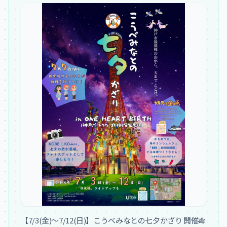
【7/3(金)〜7/12(日)】こうべみなとの七夕かざり 開催🎋