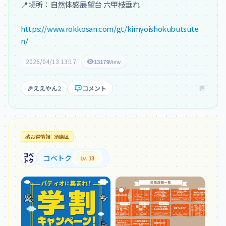
📍場所：自然体感展望台 六甲枝垂れ

https://www.rokkosan.com/gt/kimyoishokubutsute
n/
2026/04/13 13:17
13179
View
🎉
ええやん
2
コメント
💰
お得情報
須磨区
コベトク
Lv. 13