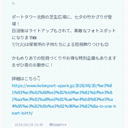
✨

ポートタワー北側の芝生広場に、七夕の竹かざりが登
場！

日没後はライトアップもされて、素敵なフォトスポット
になります📸

7/7(火)は保育所の子供たちによる短冊飾りつけも😊

かもめりあでの短冊づくりやお得な特別企画もあります
🚢ぜひ夜のお散歩に！

https://www.kobeport-upark.jp/2026/06/20/%e3%8
1%93%e3%81%86%e3%81%b9%e3%81%bf%e3%8
1%aa%e3%81%a8%e3%81%ae%e4%b8%83%e5%a
4%95%e3%81%8b%e3%81%96%e3%82%8a-in-one-h
eart-birth/
2026/06/26 10:49
3363
View