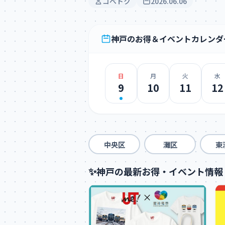
コベトク
2026.06.06
神戸のお得＆イベントカレンダ
日
月
火
水
9
10
11
12
中央区
灘区
東
✨
神戸の最新お得・イベント情報