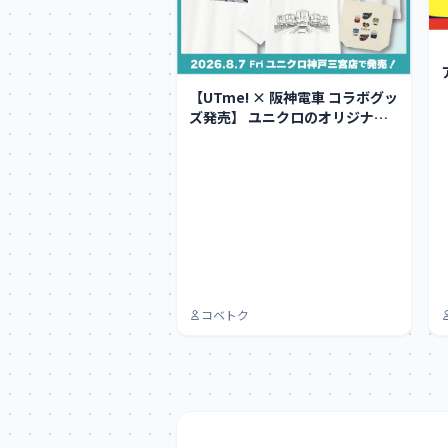
【UTme! × 阪神電車 コラボグッ
ズ発売】 ユニクロのオリジナルT
シャツ作…
コベトク