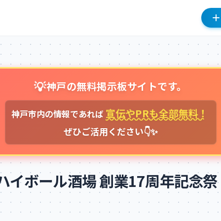
💡
神戸の無料掲示板サイトです。
宣伝やPRも全部無料！
神戸市内の情報であれば
ぜひご活用ください👇✨
ハイボール酒場 創業17周年記念