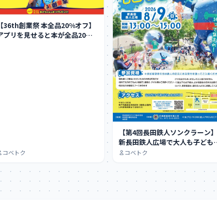
【36th創業祭 本全品20%オフ】
アプリを見せると本が全品20%
オフに…
【第4回長田鉄人ソンクラーン
新長田鉄人広場で大人も子ども
大はしゃぎできる…
コベトク
コベトク