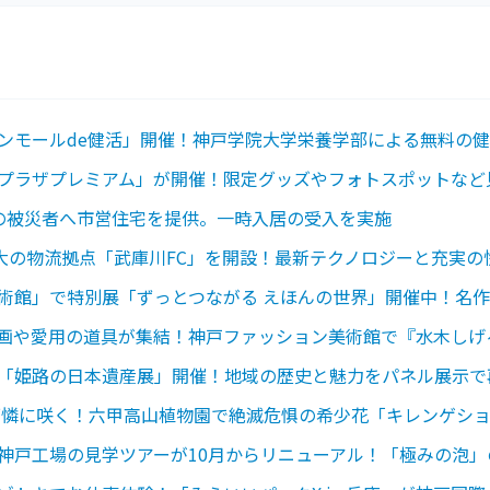
ンモールde健活」開催！神戸学院大学栄養学部による無料の
プラザプレミアム」が開催！限定グッズやフォトスポットなど
の被災者へ市営住宅を提供。一時入居の受入を実施
最大の物流拠点「武庫川FC」を開設！最新テクノロジーと充実
術館」で特別展「ずっとつながる えほんの世界」開催中！名
画や愛用の道具が集結！神戸ファッション美術館で『水木しげ
「姫路の日本遺産展」開催！地域の歴史と魅力をパネル展示で
が可憐に咲く！六甲高山植物園で絶滅危惧の希少花「キレンゲシ
神戸工場の見学ツアーが10月からリニューアル！「極みの泡