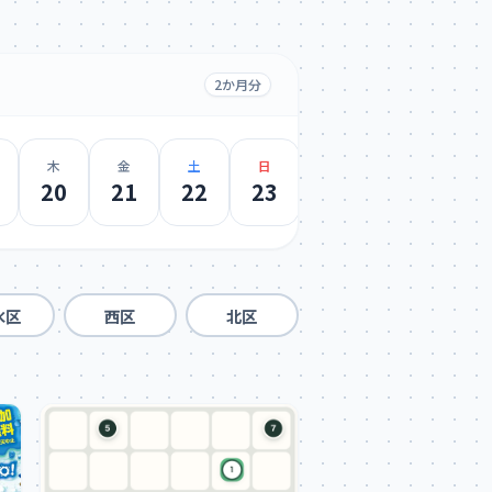
2か月分
木
金
土
日
月
火
水
20
21
22
23
24
25
26
水区
西区
北区