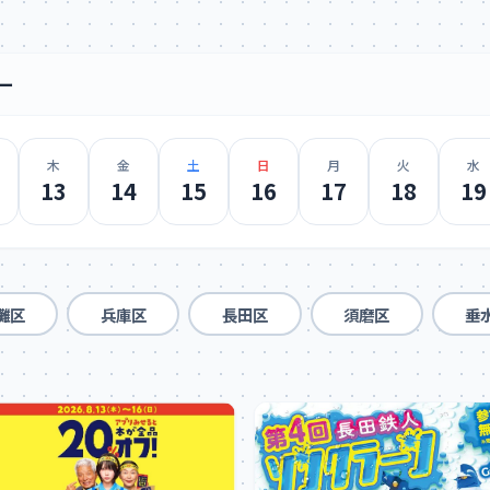
ー
木
金
土
日
月
火
水
13
14
15
16
17
18
19
灘区
兵庫区
長田区
須磨区
垂