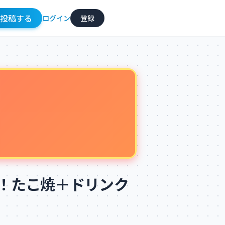
投稿
する
ログイン
登録
祭！たこ焼＋ドリンク