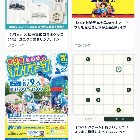
【36th創業祭 本全品20%オフ】 ア
プリを見せると本が全品20%オフ
に…
【UTme! × 阪神電車 コラボグッズ
発売】 ユニクロのオリジナルTシャ
ツ作…
コベトク
コベトク
【コベトクゲーム】始まりました！
スマホの機種によってはちょっとや
りにくい…