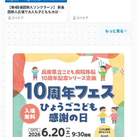
【第4回長田鉄人ソンクラーン】 新長
田鉄人広場で大人も子どもも大はし
ゃぎできる…
コベトク
コベトク
もっと見る