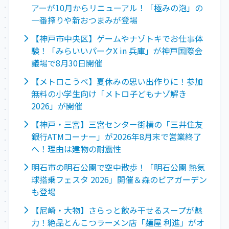
アーが10月からリニューアル！「極みの泡」の
一番搾りや新おつまみが登場
【神戸市中央区】ゲームやナゾトキでお仕事体
験！「みらいいパークX in 兵庫」が神戸国際会
議場で8月30日開催
【メトロこうべ】夏休みの思い出作りに！参加
無料の小学生向け「メトロ子どもナゾ解き
2026」が開催
【神戸・三宮】三宮センター街横の「三井住友
銀行ATMコーナー」が2026年8月末で営業終了
へ！理由は建物の耐震性
明石市の明石公園で空中散歩！「明石公園 熱気
球搭乗フェスタ 2026」開催＆森のビアガーデン
も登場
【尼崎・大物】さらっと飲み干せるスープが魅
力！絶品とんこつラーメン店「麺屋 利進」がオ