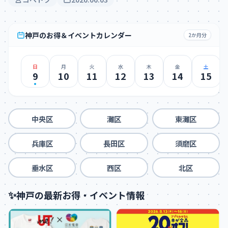
神戸のお得＆イベントカレンダー
2か月分
日
月
火
水
木
金
土
9
10
11
12
13
14
15
中央区
灘区
東灘区
兵庫区
長田区
須磨区
垂水区
西区
北区
✨
神戸の最新お得・イベント情報