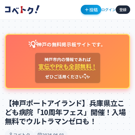
投稿
ログイン
登録
💡
神戸の無料掲示板サイトです。
神戸市内の情報であれば
宣伝やPRも全部無料！
ぜひご活用ください👇✨
コメント
【神戸ポートアイランド】兵庫県立こ
ども病院「10周年フェス」開催！入場
無料でウルトラマンゼロも！
コメントを投稿するにはログインが必要です
新規登録
ログイン
コベトク
2026.06.03