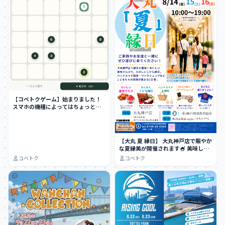
【コベトクゲーム】始まりました！
スマホの機種によってはちょっとや
りにくい…
【大丸 夏 縁日】 大丸神戸店で賑やか
な夏縁美が開催されます🍧 美味しい
屋台グ…
コベトク
コベトク