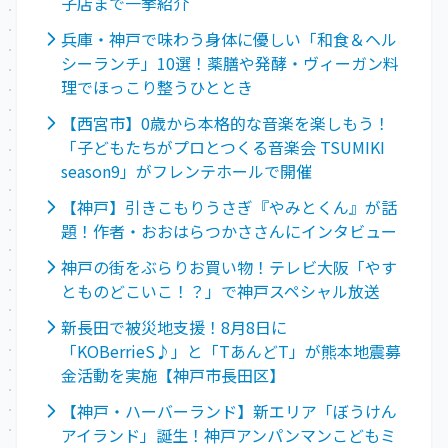
子店まで一挙紹介
兵庫・神戸で味わう身体に優しい「和食＆ヘル
シーランチ」10選！薬膳や発酵・ヴィーガン料
理でほっこり整うひととき
【西宮市】0歳から本格的な音楽を楽しもう！
「子どもたちがプロとつくる音楽会 TSUMIKI
season9」がフレンテホールで開催
【神戸】引きこもりうさぎ『やみとくん』が話
題！作者・おおはらつかささんにインタビュー
神戸の街をぶらりお買い物！テレビ大阪「やす
とものどこいこ！？」で神戸スペシャル放送
新長田で被災地支援！8月8日に
「KOBerrieS♪」と「TあんどT」が熊本地震募
金活動を実施【神戸市長田区】
【神戸・ハーバーランド】新エリア「ぼうけん
アイランド」誕生！神戸アンパンマンこどもミ