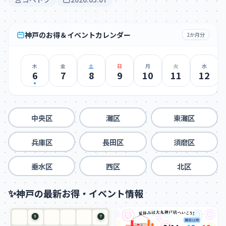
神戸のお得＆イベントカレンダー
2か月分
木
金
土
日
月
火
水
6
7
8
9
10
11
12
中央区
灘区
東灘区
兵庫区
長田区
須磨区
垂水区
西区
北区
✨
神戸の最新お得・イベント情報