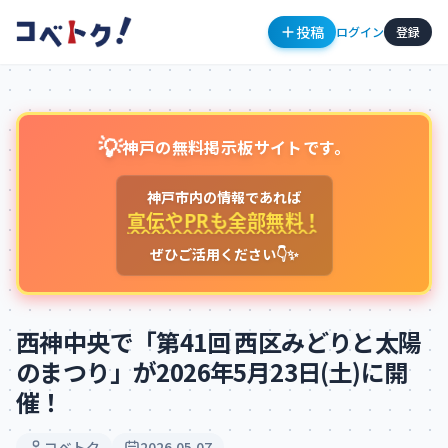
投稿
ログイン
登録
💡
神戸の無料掲示板サイトです。
神戸市内の情報であれば
宣伝やPRも全部無料！
ぜひご活用ください👇✨
コメント
西神中央で「第41回 西区みどりと太陽
のまつり」が2026年5月23日(土)に開
催！
コメントを投稿するにはログインが必要です
新規登録
ログイン
コベトク
2026.05.07