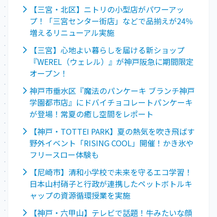
【三宮・北区】ニトリの小型店がパワーアッ
プ！「三宮センター街店」などで品揃えが24％
増えるリニューアル実施
【三宮】心地よい暮らしを届ける新ショップ
『WEREL（ウェレル）』が神戸阪急に期間限定
オープン！
神戸市垂水区『魔法のパンケーキ ブランチ神戸
学園都市店』にドバイチョコレートパンケーキ
が登場！常夏の癒し空間をレポート
【神戸・TOTTEI PARK】夏の熱気を吹き飛ばす
野外イベント「RISING COOL」開催！かき氷や
フリースロー体験も
【尼崎市】清和小学校で未来を守るエコ学習！
日本山村硝子と行政が連携したペットボトルキ
ャップの資源循環授業を実施
【神戸・六甲山】テレビで話題！牛みたいな顔