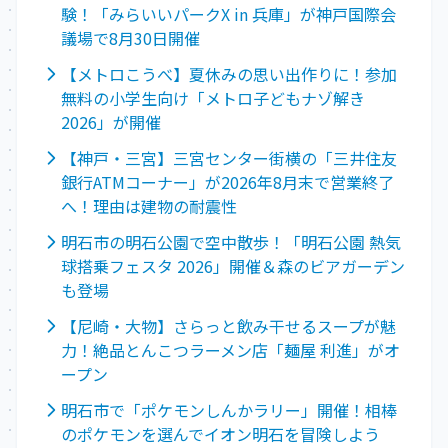
験！「みらいいパークX in 兵庫」が神戸国際会
議場で8月30日開催
【メトロこうべ】夏休みの思い出作りに！参加
無料の小学生向け「メトロ子どもナゾ解き
2026」が開催
【神戸・三宮】三宮センター街横の「三井住友
銀行ATMコーナー」が2026年8月末で営業終了
へ！理由は建物の耐震性
明石市の明石公園で空中散歩！「明石公園 熱気
球搭乗フェスタ 2026」開催＆森のビアガーデン
も登場
【尼崎・大物】さらっと飲み干せるスープが魅
力！絶品とんこつラーメン店「麺屋 利進」がオ
ープン
明石市で「ポケモンしんかラリー」開催！相棒
のポケモンを選んでイオン明石を冒険しよう