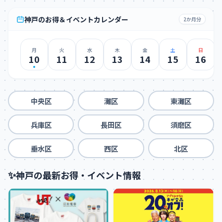
神戸のお得＆イベントカレンダー
2か月分
月
火
水
木
金
土
日
10
11
12
13
14
15
16
中央区
灘区
東灘区
兵庫区
長田区
須磨区
垂水区
西区
北区
✨
神戸の最新お得・イベント情報