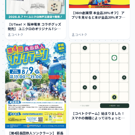
【36th創業祭 本全品20%オフ】 ア
プリを見せると本が全品20%オフ
に…
【UTme! × 阪神電車 コラボグッズ
発売】 ユニクロのオリジナルTシャ
ツ作…
コベトク
コベトク
【コベトクゲーム】始まりました！
スマホの機種によってはちょっとや
りにくい…
【第4回長田鉄人ソンクラーン】 新長