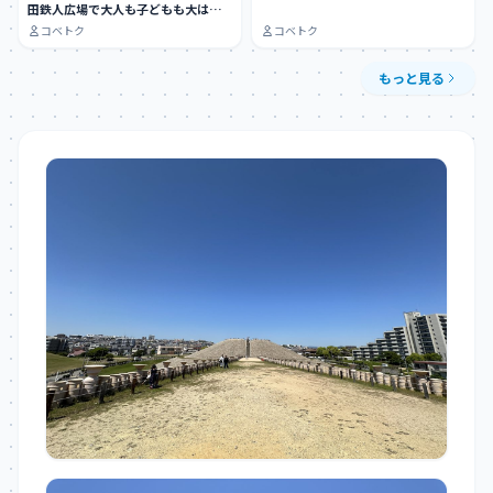
田鉄人広場で大人も子どもも大はし
ゃぎできる…
コベトク
コベトク
もっと見る