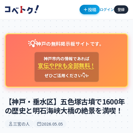
投稿
ログイン
登録
💡
神戸の無料掲示板サイトです。
神戸市内の情報であれば
宣伝やPRも全部無料！
ぜひご活用ください👇✨
コメント
【神戸・垂水区】五色塚古墳で1600年
の歴史と明石海峡大橋の絶景を満喫！
コメントを投稿するにはログインが必要です
三宮の人
2026.05.05
新規登録
ログイン