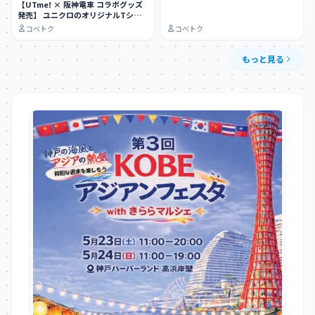
【UTme! × 阪神電車 コラボグッズ
発売】 ユニクロのオリジナルTシャ
ツ作…
コベトク
コベトク
もっと見る