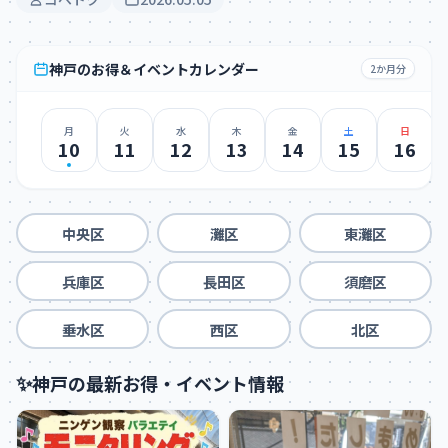
神戸のお得＆イベントカレンダー
2か月分
月
火
水
木
金
土
日
10
11
12
13
14
15
16
中央区
灘区
東灘区
兵庫区
長田区
須磨区
垂水区
西区
北区
✨
神戸の最新お得・イベント情報