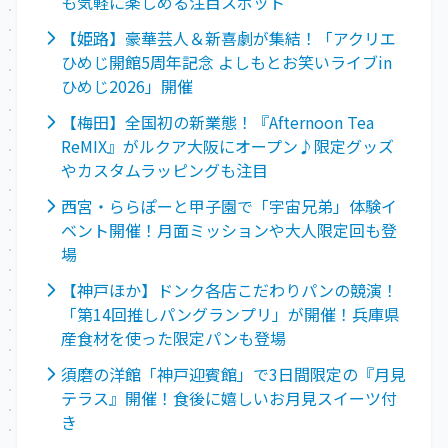
も気軽に楽しめる注目スポット
【姫路】豪華芸人＆新喜劇が集結！「アクリエ
ひめじ開館5周年記念 よしもとお笑いライブin
ひめじ2026」開催
【梅田】全国初の新業態！『Afternoon Tea
ReMIX』がルクア大阪にオープン♪限定グッズ
やカスタムラッピングも注目
西宮・ららぽーと甲子園で「宇宙兄弟」体験イ
ベント開催！月面ミッションや大人限定回も登
場
【神戸ほか】ドンク各店こだわりパンの競演！
「第14回推しパングランプリ」が開催！兵庫県
産食材を使った限定パンも登場
須磨の洋館「神戸迎賓館」で3日間限定の『月見
テラス』開催！食後に嬉しいお月見スイーツ付
き