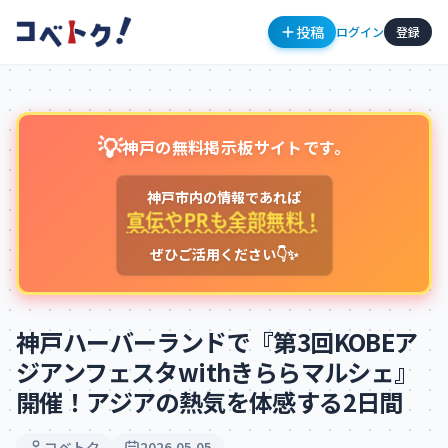
投稿
ログイン
登録
💡
神戸の無料掲示板サイトです。
神戸市内の情報であれば
宣伝やPRも全部無料！
ぜひご活用ください👇✨
コメント
神戸ハーバーランドで『第3回KOBEア
ジアンフェスタwithきららマルシェ』
開催！アジアの熱気を体感する2日間
コメントを投稿するにはログインが必要です
新規登録
ログイン
コベトク
2026.05.05