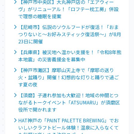
【神戸市中央区】大丸神戸店の「エアウィー
ヴ」がリニューアル！「ロフテー枕工房」併設
で理想の睡眠を提案
【尼崎市】伝説のソウルフードが復活！「おま
つりないと～お好みスティック復活祭～」が8月
23日に開催
【兵庫県】被災地へ温かい支援を！「令和8年熊
本地震」の災害義援金を募集中
【神戸市灘区】摩耶山天上寺で「摩耶の送り
火・盆踊り」開催！幻想的な灯りと踊りで過ご
す夏の夜
【須磨】子連れ参加も大歓迎！地域の仲間とつ
ながるトークイベント「ATSUMARU」が須磨区
役所で開かれます
HAT神戸の「PAINT PALETTE BREWING」でお
いしいクラフトビール体験！温泉に入らなくて