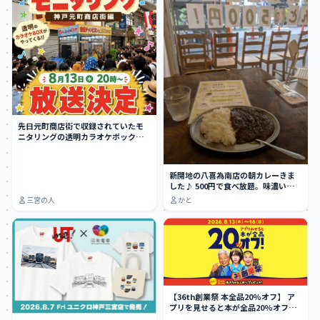
先日元町商店街で収録されていたモ
ニタリングの透明カラオケボック
ス、8月13日に放…
新開地の八喜為南店の朝カレーきま
した♪ 500円で食べ放題。味濃い目ち
ょい辛。…
三宮の人
かと
【36th創業祭 本全品20%オフ】 ア
プリを見せると本が全品20%オフ
に…