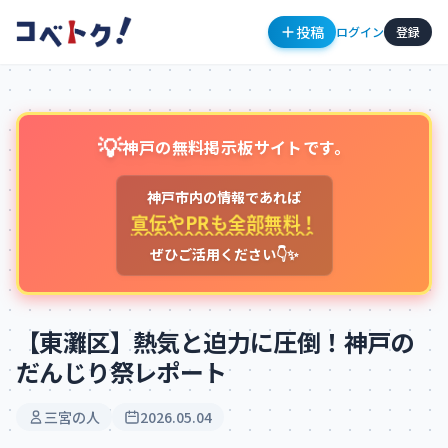
投稿
ログイン
登録
💡
神戸の無料掲示板サイトです。
神戸市内の情報であれば
宣伝やPRも全部無料！
ぜひご活用ください👇✨
コメント
【東灘区】熱気と迫力に圧倒！神戸の
だんじり祭レポート
コメントを投稿するにはログインが必要です
三宮の人
2026.05.04
新規登録
ログイン