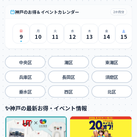
神戸のお得＆イベントカレンダー
2か月分
日
月
火
水
木
金
土
9
10
11
12
13
14
15
中央区
灘区
東灘区
兵庫区
長田区
須磨区
垂水区
西区
北区
✨
神戸の最新お得・イベント情報