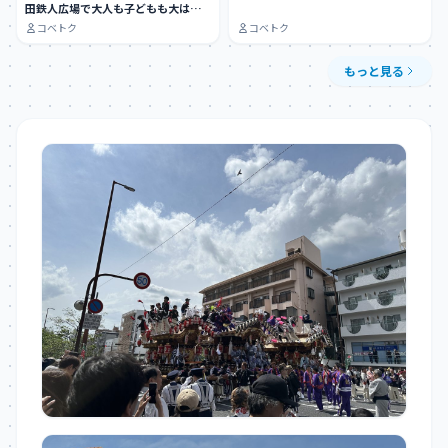
田鉄人広場で大人も子どもも大はし
ゃぎできる…
コベトク
コベトク
もっと見る