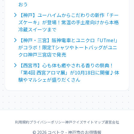
おう
【神戸】ユーハイムからこだわりの新作「チー
ズケーキ」が登場！常温の手土産向けから本格
冷蔵スイーツまで
【神戸・三宮】阪神電車とユニクロ「UTme!」
がコラボ！限定Tシャツやトートバッグがユニ
クロ神戸三宮店で発売
【西宮市】心も体も癒やされる香りの祭典！
「第4回 西宮アロマ展」が10月18日に開催♪体
験やマルシェが盛りだくさん
利用規約
プライバシーポリシー
神戸クイズ
サイトマップ
運営会社
© 2026 コベトク - 神戸市のお得情報