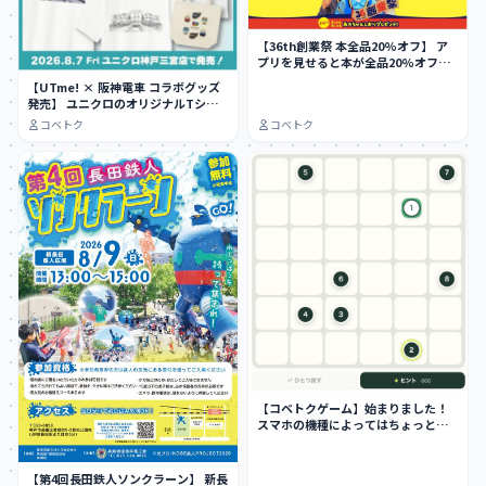
【36th創業祭 本全品20%オフ】 ア
プリを見せると本が全品20%オフ
に…
【UTme! × 阪神電車 コラボグッズ
発売】 ユニクロのオリジナルTシャ
ツ作…
コベトク
コベトク
【コベトクゲーム】始まりました！
スマホの機種によってはちょっとや
りにくい…
【第4回長田鉄人ソンクラーン】 新長