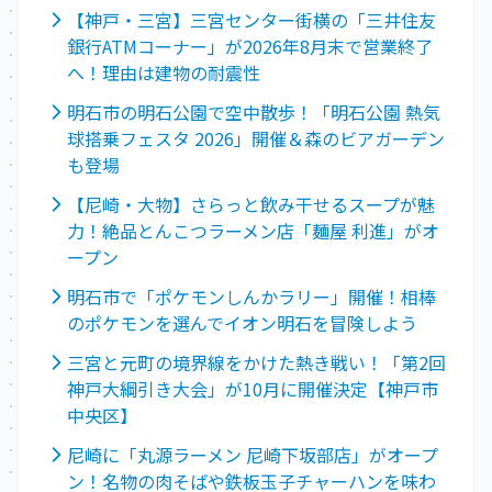
【神戸・三宮】三宮センター街横の「三井住友
銀行ATMコーナー」が2026年8月末で営業終了
へ！理由は建物の耐震性
明石市の明石公園で空中散歩！「明石公園 熱気
球搭乗フェスタ 2026」開催＆森のビアガーデン
も登場
【尼崎・大物】さらっと飲み干せるスープが魅
力！絶品とんこつラーメン店「麺屋 利進」がオ
ープン
明石市で「ポケモンしんかラリー」開催！相棒
のポケモンを選んでイオン明石を冒険しよう
三宮と元町の境界線をかけた熱き戦い！「第2回
神戸大綱引き大会」が10月に開催決定【神戸市
中央区】
尼崎に「丸源ラーメン 尼崎下坂部店」がオープ
ン！名物の肉そばや鉄板玉子チャーハンを味わ