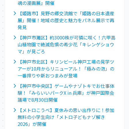
魂の漫画展』開催
【姫路市】見野の郷交流館で「姫路の日本遺産
展」開催！地域の歴史と魅力をパネル展示で再
発見
【神戸市灘区】約3000株が可憐に咲く！六甲高
山植物園で絶滅危惧の希少花「キレンゲショウ
マ」が見ごろ
【神戸市北区】キリンビール神戸工場の見学ツ
アーが10月からリニューアル！「極みの泡」の
一番搾りや新おつまみが登場
【神戸市中央区】ゲームやナゾトキでお仕事体
験！「みらいいパークX in 兵庫」が神戸国際会
議場で8月30日開催
【メトロこうべ】夏休みの思い出作りに！参加
無料の小学生向け「メトロ子どもナゾ解き
2026」が開催