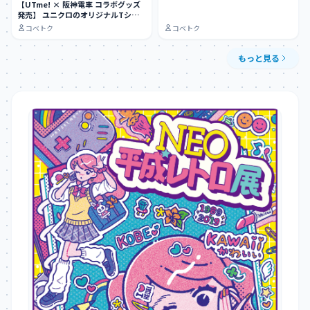
【UTme! × 阪神電車 コラボグッズ
発売】 ユニクロのオリジナルTシャ
ツ作…
コベトク
コベトク
もっと見る