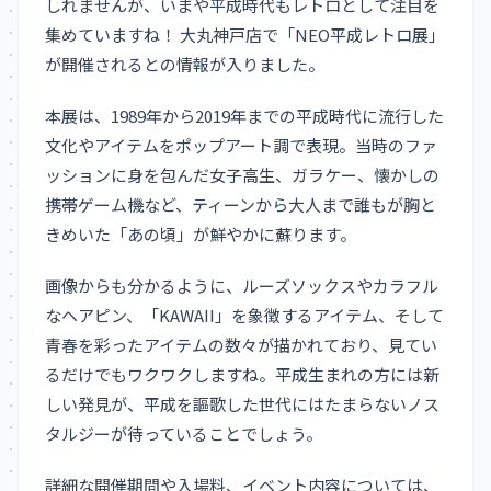
しれませんが、いまや平成時代もレトロとして注目を
集めていますね！ 大丸神戸店で「NEO平成レトロ展」
が開催されるとの情報が入りました。
本展は、1989年から2019年までの平成時代に流行した
文化やアイテムをポップアート調で表現。当時のファ
ッションに身を包んだ女子高生、ガラケー、懐かしの
携帯ゲーム機など、ティーンから大人まで誰もが胸と
きめいた「あの頃」が鮮やかに蘇ります。
画像からも分かるように、ルーズソックスやカラフル
なヘアピン、「KAWAII」を象徴するアイテム、そして
青春を彩ったアイテムの数々が描かれており、見てい
るだけでもワクワクしますね。平成生まれの方には新
しい発見が、平成を謳歌した世代にはたまらないノス
タルジーが待っていることでしょう。
詳細な開催期間や入場料、イベント内容については、