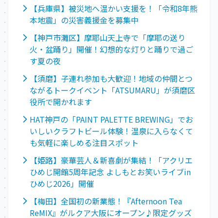
【兵庫県】被災地へ温かい支援を！「令和8年熊
本地震」の災害義援金を募集中
【神戸市灘区】摩耶山天上寺で「摩耶の送り
火・盆踊り」開催！幻想的な灯りと踊りで過ご
す夏の夜
【須磨】子連れ参加も大歓迎！地域の仲間とつ
ながるトークイベント「ATSUMARU」が須磨区
役所で開かれます
HAT神戸の「PAINT PALETTE BREWING」でお
いしいクラフトビール体験！温泉に入らなくて
も気軽に楽しめる注目スポット
【姫路】豪華芸人＆新喜劇が集結！「アクリエ
ひめじ開館5周年記念 よしもとお笑いライブin
ひめじ2026」開催
【梅田】全国初の新業態！『Afternoon Tea
ReMIX』がルクア大阪にオープン♪限定グッズ