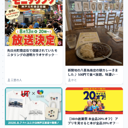
先日元町商店街で収録されていたモ
ニタリングの透明カラオケボック
ス、8月13日に放…
新開地の八喜為南店の朝カレーきま
した♪ 500円で食べ放題。味濃い目ち
ょい辛。…
三宮の人
かと
【36th創業祭 本全品20%オフ】 ア
プリを見せると本が全品20%オフ
に…