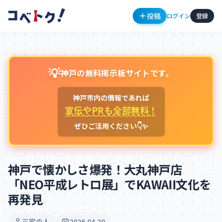
投稿
ログイン
登録
💡
神戸の無料掲示板サイトです。
神戸市内の情報であれば
宣伝やPRも全部無料！
ぜひご活用ください👇✨
コメント
神戸で懐かしさ爆発！大丸神戸店
「NEO平成レトロ展」でKAWAII文化を
再発見
コメントを投稿するにはログインが必要です
新規登録
ログイン
三宮の人
2026.04.20