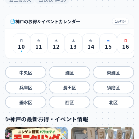
神戸のお得＆イベントカレンダー
2か月分
月
火
水
木
金
土
日
10
11
12
13
14
15
16
中央区
灘区
東灘区
兵庫区
長田区
須磨区
垂水区
西区
北区
✨
神戸の最新お得・イベント情報