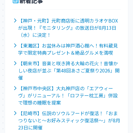
新着記事
【神戸・元町】元町商店街に透明カラオケBOX
が出現！『モニタリング』の放送日が8月13日
（水）に決定！
【東灘区】お盆休みは神戸酒心館へ！有料蔵見
学で限定特典プレゼント＆絶品グルメを満喫
【朝来市】音楽と咲き誇る大輪の花火！昔懐か
しい夜店が並ぶ「第48回あさご夏祭り2026」開
催
【神戸市中央区】大丸神戸店の「エアウィー
ヴ」がリニューアル！「ロフテー枕工房」併設
で理想の睡眠を提案
【尼崎市】伝説のソウルフードが復活！「おま
つりないと～お好みスティック復活祭～」が8月
23日に開催