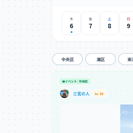
木
金
土
日
6
7
8
9
中央区
灘区
東
📅
イベント
中央区
三宮の人
Lv. 10