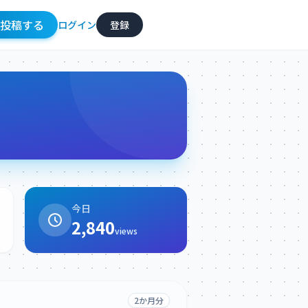
投稿
する
ログイン
登録
今日
2,840
views
2か月分