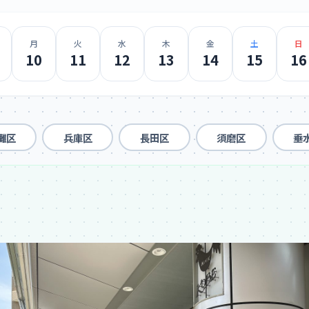
月
火
水
木
金
土
日
10
11
12
13
14
15
16
灘区
兵庫区
長田区
須磨区
垂