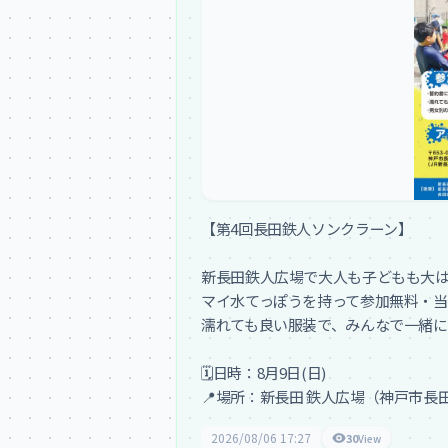
【第4回長田鉄人ソンクラーン】

新長田鉄人広場で大人も子どもも大は
マイ水てっぽうを持って参加無料・当
濡れても良い服装で、みんなで一緒に暑
🗓️日時：8月9日(日)

📍場所：新長田 鉄人広場（神戸市長田
2026/08/06 17:27
30
View