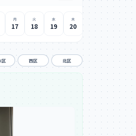
月
火
水
木
金
土
日
17
18
19
20
21
22
23
水区
西区
北区